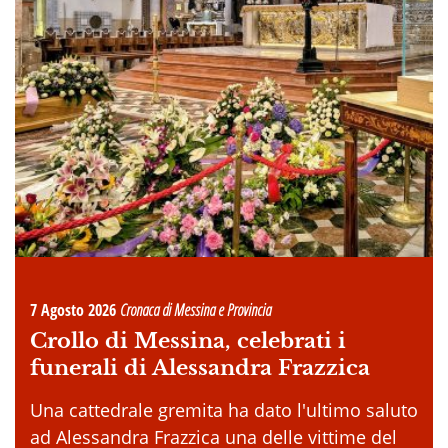
7 Agosto 2026
Cronaca di Messina e Provincia
Crollo di Messina, celebrati i
funerali di Alessandra Frazzica
Una cattedrale gremita ha dato l'ultimo saluto
ad Alessandra Frazzica una delle vittime del