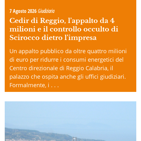
7 Agosto 2026
Giudiziaria
Cedir di Reggio, l’appalto da 4
milioni e il controllo occulto di
Scirocco dietro l’impresa
Un appalto pubblico da oltre quattro milioni
di euro per ridurre i consumi energetici del
Centro direzionale di Reggio Calabria, il
palazzo che ospita anche gli uffici giudiziari.
Formalmente, i . . .