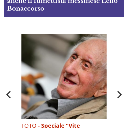
anche il fumettista messinese Lelio
Bonaccorso
A
OI
FOTO -
Speciale “Vite