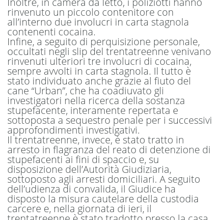
Inoltre, in camera da letto, i poliziotti hanno
rinvenuto un piccolo contenitore con
all’interno due involucri in carta stagnola
contenenti cocaina.
Infine, a seguito di perquisizione personale,
occultati negli slip del trentatreenne venivano
rinvenuti ulteriori tre involucri di cocaina,
sempre avvolti in carta stagnola. Il tutto è
stato individuato anche grazie al fiuto del
cane “Urban”, che ha coadiuvato gli
investigatori nella ricerca della sostanza
stupefacente, interamente repertata e
sottoposta a sequestro penale per i successivi
approfondimenti investigativi.
Il trentatreenne, invece, è stato tratto in
arresto in flagranza del reato di detenzione di
stupefacenti ai fini di spaccio e, su
disposizione dell’Autorità Giudiziaria,
sottoposto agli arresti domiciliari. A seguito
dell’udienza di convalida, il Giudice ha
disposto la misura cautelare della custodia
carcere e, nella giornata di ieri, il
trentatreenne è stato tradotto presso la casa