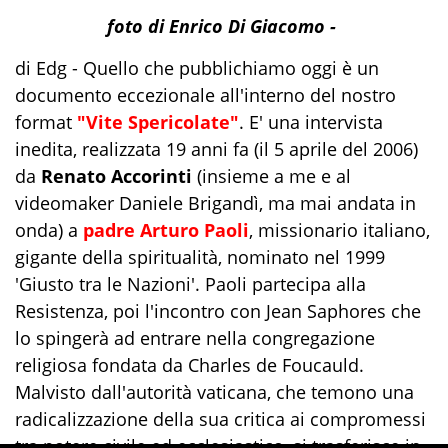
foto di Enrico Di Giacomo -
di Edg - Quello che pubblichiamo oggi è un
documento eccezionale all'interno del nostro
format
"Vite Spericolate"
. E' una intervista
inedita, realizzata 19 anni fa (il 5 aprile del 2006)
da
Renato Accorinti
(insieme a me e al
videomaker Daniele Brigandì, ma mai andata in
onda) a
padre Arturo Paoli
, missionario italiano,
gigante della spiritualità, nominato nel 1999
'Giusto tra le Nazioni'. Paoli partecipa alla
Resistenza, poi l'incontro con Jean Saphores che
lo spingerà ad entrare nella congregazione
religiosa fondata da Charles de Foucauld.
Malvisto dall'autorità vaticana, che temono una
radicalizzazione della sua critica ai compromessi
tra potere civile ed ecclesiastico, si trasferisce in