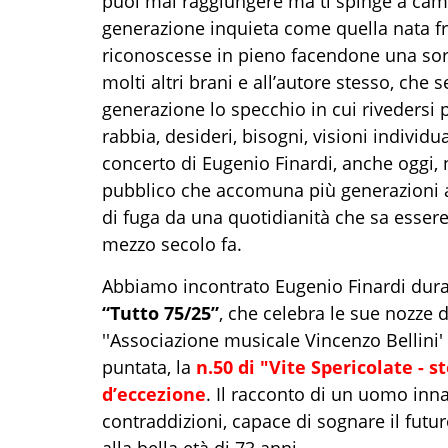
puoi mai raggiungere ma ti spinge a ca
generazione inquieta come quella nata fra 
riconoscesse in pieno facendone una sort
molti altri brani e all’autore stesso, che 
generazione lo specchio in cui rivedersi 
rabbia, desideri, bisogni, visioni individu
concerto di Eugenio Finardi, anche oggi, 
pubblico che accomuna più generazioni alla
di fuga da una quotidianità che sa esser
mezzo secolo fa.
Abbiamo incontrato Eugenio Finardi dura
“Tutto 75/25”
, che celebra le sue nozze 
''Associazione musicale Vincenzo Bellini'
puntata, la
n.50 di "Vite Spericolate - 
d’eccezione
. Il racconto di un uomo inna
contraddizioni, capace di sognare il futur
alla bella età di 73 anni.