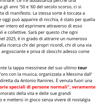
mminare. Ce n’è abbastanza perché una
gli anni '50 e '60 del secolo scorso, ci si
a di manifesto. La stessa sorte è toccata a
se oggi può apparire di nicchia, è stato per quella
per intero ed esprimere attraverso di esso
ali e collettive. Sarà per questo che ogni
nel 2025, è in grado di attrarre un numeroso
 ricerca chi dei propri ricordi, chi di una via
e angosciante e priva di sbocchi adesso come
nte la tappa messinese del suo ultimo
tour
d’oro con la musica, organizzata a Messina dall'
 diretta da Antonio Ramires. È venuta fuori una
storie speciali di persone normali", veramente
morato della vita e delle sue grandi
o e mettersi in gioco senza vivere di nostalgia