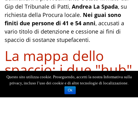
Gip del Tribunale di Patti,
Andrea La Spada
, su
richiesta della Procura locale.
Nei guai sono
finiti due persone di 41 e 54 anni
, accusati a
vario titolo di detenzione e cessione ai fini di
spaccio di sostanze stupefacenti.
La mappa dello
spaccio: i due "hub"
logistici
Questo sito utilizza cookie. Proseguendo, accetti la nostra Informativa sulla
privacy, incluso l’uso dei cookie e di altre tecnologie di localizzazione.
Ok
Le carte dell'inchiesta svelano l'esistenza di una
rete ben strutturata nei comuni nebroidei. Gli
inquirenti sono riusciti a cristallizzare i ruoli dei
due indagati, capaci di trasformare i rispettivi
comuni in veri e propri poli di attrazione per i
consumatori della zona: il 41enne viene indicato