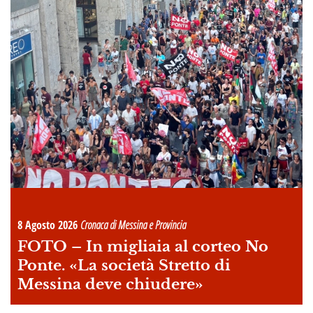
8 Agosto 2026
Cronaca di Messina e Provincia
FOTO –
In migliaia al corteo No
Ponte. «La società Stretto di
Messina deve chiudere»