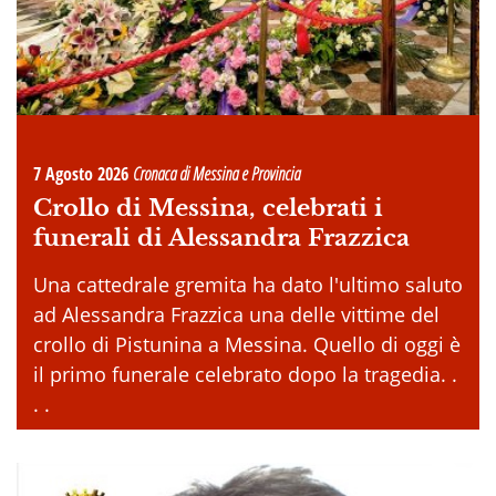
7 Agosto 2026
Cronaca di Messina e Provincia
Crollo di Messina, celebrati i
funerali di Alessandra Frazzica
Una cattedrale gremita ha dato l'ultimo saluto
ad Alessandra Frazzica una delle vittime del
crollo di Pistunina a Messina. Quello di oggi è
il primo funerale celebrato dopo la tragedia. .
. .