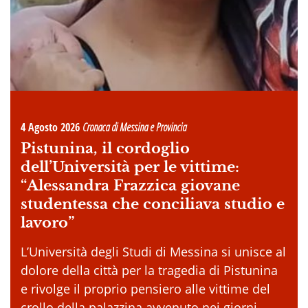
4 Agosto 2026
Cronaca di Messina e Provincia
Pistunina, il cordoglio
dell’Università per le vittime:
“Alessandra Frazzica giovane
studentessa che conciliava studio e
lavoro”
L’Università degli Studi di Messina si unisce al
dolore della città per la tragedia di Pistunina
e rivolge il proprio pensiero alle vittime del
crollo della palazzina avvenuto nei giorni . . .