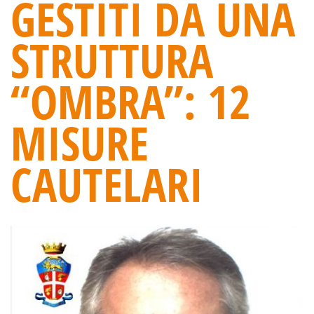
GESTITI DA UNA
STRUTTURA
“OMBRA”: 12
MISURE
CAUTELARI