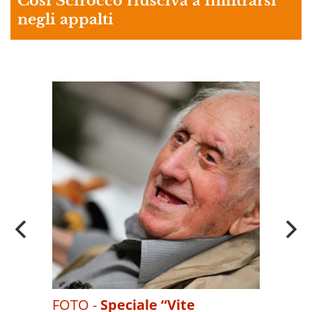
Così Scirocco riusciva a infiltrarsi
negli appalti
A
OI
FOTO -
Speciale “Vite