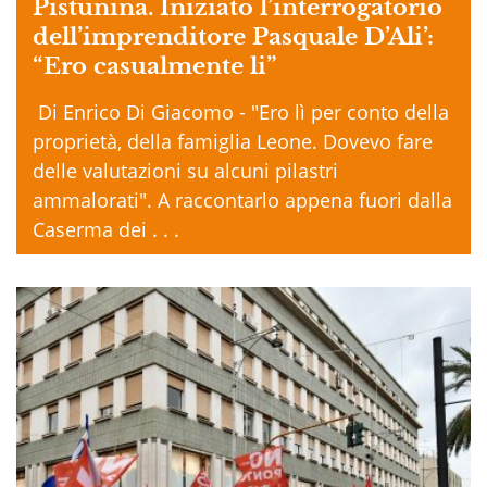
Pistunina. Iniziato l’interrogatorio
dell’imprenditore Pasquale D’Ali’:
“Ero casualmente li”
Di Enrico Di Giacomo - "Ero lì per conto della
proprietà, della famiglia Leone. Dovevo fare
delle valutazioni su alcuni pilastri
ammalorati". A raccontarlo appena fuori dalla
Caserma dei . . .