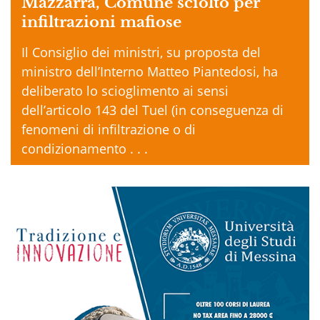
Mazzarrà, Comune sciolto per
infiltrazioni mafiose
Il Consiglio dei ministri, su proposta del
ministro dell’Interno Matteo Piantedosi, ha
deliberato lo scioglimento ai sensi
dell’articolo 143 del Tuel (in conseguenza di
fenomeni di infiltrazione o di
condizionamento . . .