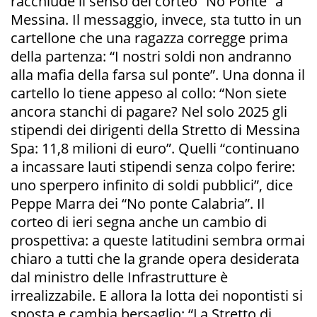
racchiude il senso del corteo “No Ponte” a
Messina. Il messaggio, invece, sta tutto in un
cartellone che una ragazza corregge prima
della partenza: “I nostri soldi non andranno
alla mafia della farsa sul ponte”. Una donna il
cartello lo tiene appeso al collo: “Non siete
ancora stanchi di pagare? Nel solo 2025 gli
stipendi dei dirigenti della Stretto di Messina
Spa: 11,8 milioni di euro”. Quelli “continuano
a incassare lauti stipendi senza colpo ferire:
uno sperpero infinito di soldi pubblici”, dice
Peppe Marra dei “No ponte Calabria”. Il
corteo di ieri segna anche un cambio di
prospettiva: a queste latitudini sembra ormai
chiaro a tutti che la grande opera desiderata
dal ministro delle Infrastrutture è
irrealizzabile. E allora la lotta dei nopontisti si
sposta e cambia bersaglio: “La Stretto di