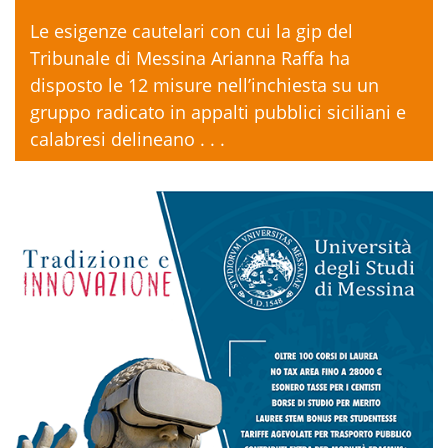
Le esigenze cautelari con cui la gip del
Tribunale di Messina Arianna Raffa ha
disposto le 12 misure nell’inchiesta su un
gruppo radicato in appalti pubblici siciliani e
calabresi delineano . . .