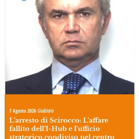
7 Agosto 2026
Giudiziaria
L’arresto di Scirocco: L’affare
fallito dell’I-Hub e l’ufficio
strategico condiviso nel centro