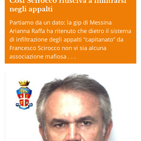
Così Scirocco riusciva a infiltrarsi
negli appalti
Partiamo da un dato: la gip di Messina
Arianna Raffa ha ritenuto che dietro il sistema
di infiltrazione degli appalti “capitanato” da
Francesco Scirocco non vi sia alcuna
associazione mafiosa . . .