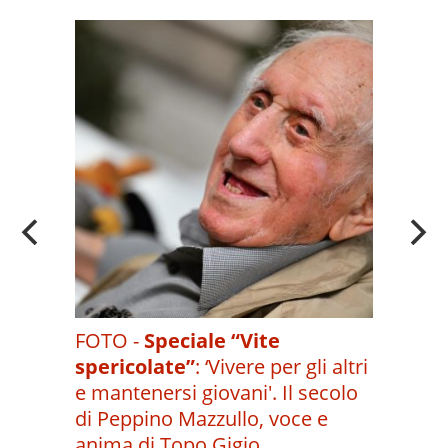
A
OI
FOTO -
Speciale “Vite
spericolate”
:
‘Vivere per gli altri
e mantenersi giovani'. Il secolo
di Peppino Mazzullo, voce e
anima di Topo Gigio