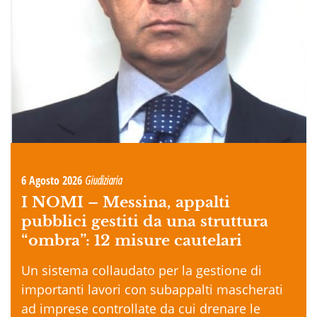
6 Agosto 2026
Giudiziaria
I NOMI –
Messina, appalti
pubblici gestiti da una struttura
“ombra”: 12 misure cautelari
Un sistema collaudato per la gestione di
importanti lavori con subappalti mascherati
ad imprese controllate da cui drenare le