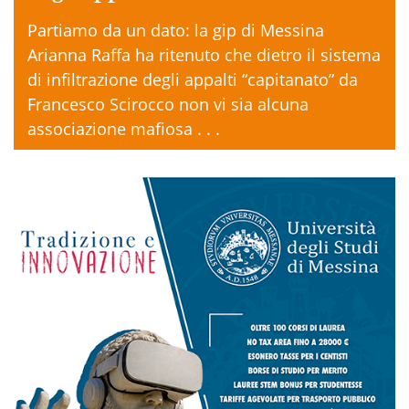
Partiamo da un dato: la gip di Messina
Arianna Raffa ha ritenuto che dietro il sistema
di infiltrazione degli appalti “capitanato” da
Francesco Scirocco non vi sia alcuna
associazione mafiosa . . .