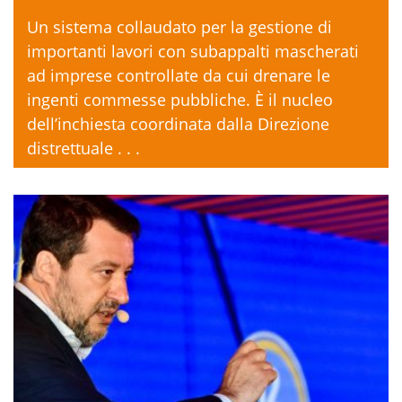
Un sistema collaudato per la gestione di
importanti lavori con subappalti mascherati
ad imprese controllate da cui drenare le
ingenti commesse pubbliche. È il nucleo
dell’inchiesta coordinata dalla Direzione
distrettuale . . .