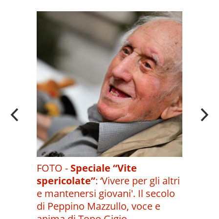
A
OI
FOTO -
Speciale “Vite
spericolate”
:
‘Vivere per gli altri
e mantenersi giovani'. Il secolo
di Peppino Mazzullo, voce e
anima di Topo Gigio