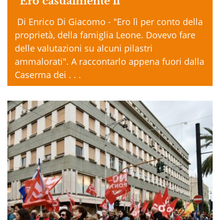
“Ero casualmente li”
Di Enrico Di Giacomo - "Ero lì per conto della
proprietà, della famiglia Leone. Dovevo fare
delle valutazioni su alcuni pilastri
ammalorati". A raccontarlo appena fuori dalla
Caserma dei . . .