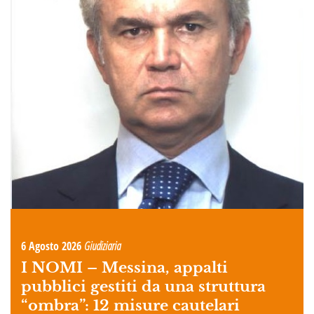
6 Agosto 2026
Giudiziaria
I NOMI –
Messina, appalti
pubblici gestiti da una struttura
“ombra”: 12 misure cautelari