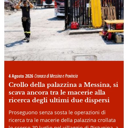
4 Agosto 2026
Cronaca di Messina e Provincia
Crollo della palazzina a Messina, si
scava ancora tra le macerie alla
ricerca degli ultimi due dispersi
Proseguono senza sosta le operazioni di
ricerca tra le macerie della palazzina crollata
lo scorso 30 luglio nel villaggio di Pistunina, a