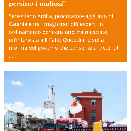
persino i mafiosi”
Sebastiano Ardita, procuratore aggiunto di
Catania e tra i magistrati più esperti in
ordinamento penitenziario, ha rilasciato
un’intervista a Il Fatto Quotidiano sulla
riforma del governo che consente ai detenuti
. . .