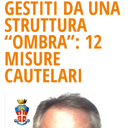
GESTITI DA UNA
STRUTTURA
“OMBRA”: 12
MISURE
CAUTELARI