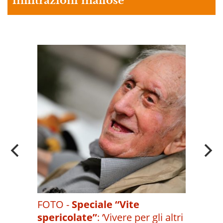
infiltrazioni mafiose
A
OI
FOTO -
Speciale “Vite
spericolate”
:
‘Vivere per gli altri