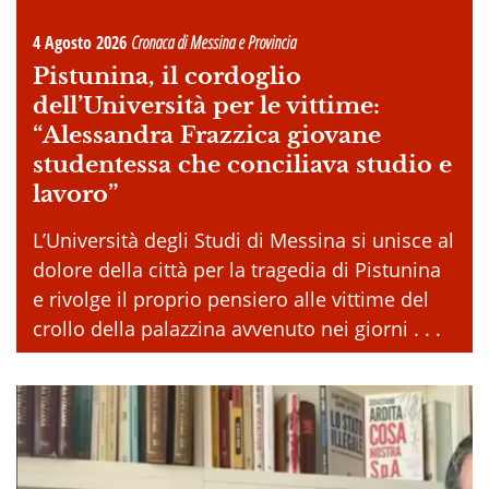
4 Agosto 2026
Cronaca di Messina e Provincia
Pistunina, il cordoglio
dell’Università per le vittime:
“Alessandra Frazzica giovane
studentessa che conciliava studio e
lavoro”
L’Università degli Studi di Messina si unisce al
dolore della città per la tragedia di Pistunina
e rivolge il proprio pensiero alle vittime del
crollo della palazzina avvenuto nei giorni . . .