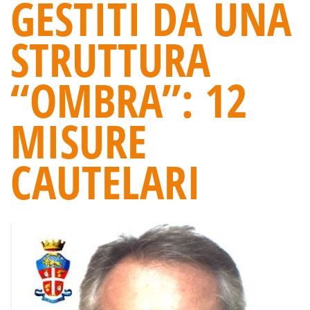
GESTITI DA UNA
STRUTTURA
“OMBRA”: 12
MISURE
CAUTELARI