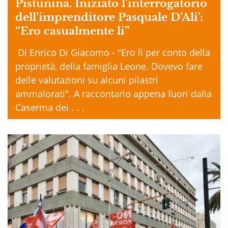
Pistunina. Iniziato l’interrogatorio
dell’imprenditore Pasquale D’Ali’:
“Ero casualmente li”
Di Enrico Di Giacomo - "Ero lì per conto della
proprietà, della famiglia Leone. Dovevo fare
delle valutazioni su alcuni pilastri
ammalorati". A raccontarlo appena fuori dalla
Caserma dei . . .