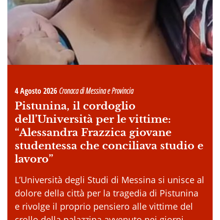
4 Agosto 2026
Cronaca di Messina e Provincia
Pistunina, il cordoglio
dell’Università per le vittime:
“Alessandra Frazzica giovane
studentessa che conciliava studio e
lavoro”
L’Università degli Studi di Messina si unisce al
dolore della città per la tragedia di Pistunina
e rivolge il proprio pensiero alle vittime del
crollo della palazzina avvenuto nei giorni . . .