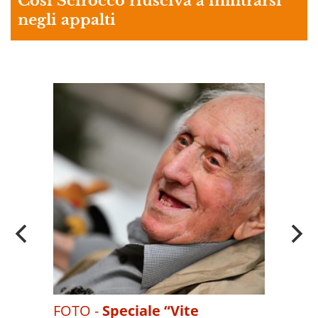
Così Scirocco riusciva a infiltrarsi
negli appalti
A
OI
FOTO -
Speciale “Vite