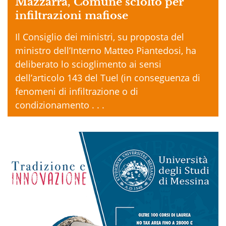
Mazzarrà, Comune sciolto per
infiltrazioni mafiose
Il Consiglio dei ministri, su proposta del
ministro dell’Interno Matteo Piantedosi, ha
deliberato lo scioglimento ai sensi
dell’articolo 143 del Tuel (in conseguenza di
fenomeni di infiltrazione o di
condizionamento . . .