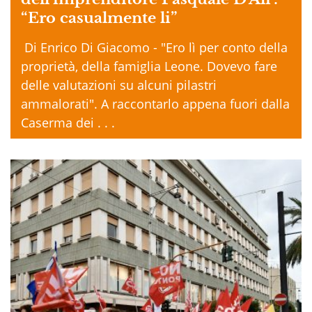
“Ero casualmente li”
Di Enrico Di Giacomo - "Ero lì per conto della
proprietà, della famiglia Leone. Dovevo fare
delle valutazioni su alcuni pilastri
ammalorati". A raccontarlo appena fuori dalla
Caserma dei . . .