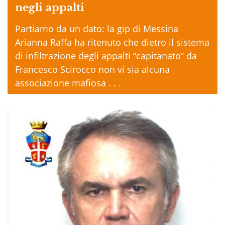
negli appalti
Partiamo da un dato: la gip di Messina
Arianna Raffa ha ritenuto che dietro il sistema
di infiltrazione degli appalti “capitanato” da
Francesco Scirocco non vi sia alcuna
associazione mafiosa . . .