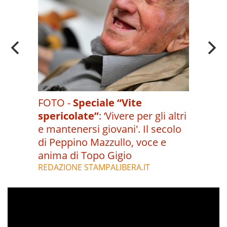
FOTO -
Speciale “Vite
spericolate”
:
‘Vivere per gli altri
e mantenersi giovani'. Il secolo
di Peppino Mazzullo, voce e
anima di Topo Gigio
REDAZIONE STAMPALIBERA.IT