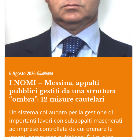
6 Agosto 2026
Giudiziaria
I NOMI –
Messina, appalti
pubblici gestiti da una struttura
“ombra”: 12 misure cautelari
Un sistema collaudato per la gestione di
importanti lavori con subappalti mascherati
ad imprese controllate da cui drenare le