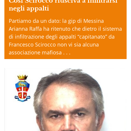
Così Scirocco riusciva a infiltrarsi
negli appalti
Partiamo da un dato: la gip di Messina
Arianna Raffa ha ritenuto che dietro il sistema
di infiltrazione degli appalti “capitanato” da
Francesco Scirocco non vi sia alcuna
associazione mafiosa . . .