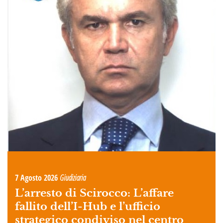
7 Agosto 2026
Giudiziaria
L’arresto di Scirocco: L’affare
fallito dell’I-Hub e l’ufficio
strategico condiviso nel centro