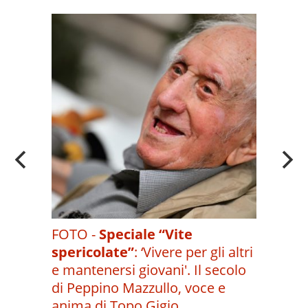
A
OI
FOTO -
Speciale “Vite
spericolate”
:
‘Vivere per gli altri
e mantenersi giovani'. Il secolo
di Peppino Mazzullo, voce e
anima di Topo Gigio