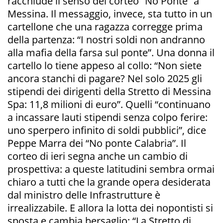
racchiude il senso del corteo “No Ponte” a
Messina. Il messaggio, invece, sta tutto in un
cartellone che una ragazza corregge prima
della partenza: “I nostri soldi non andranno
alla mafia della farsa sul ponte”. Una donna il
cartello lo tiene appeso al collo: “Non siete
ancora stanchi di pagare? Nel solo 2025 gli
stipendi dei dirigenti della Stretto di Messina
Spa: 11,8 milioni di euro”. Quelli “continuano
a incassare lauti stipendi senza colpo ferire:
uno sperpero infinito di soldi pubblici”, dice
Peppe Marra dei “No ponte Calabria”. Il
corteo di ieri segna anche un cambio di
prospettiva: a queste latitudini sembra ormai
chiaro a tutti che la grande opera desiderata
dal ministro delle Infrastrutture è
irrealizzabile. E allora la lotta dei nopontisti si
sposta e cambia bersaglio: “La Stretto di