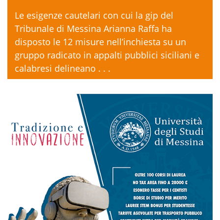
Le esigenze cautelari con cui la gip del
Tribunale di Messina Arianna Raffa ha
disposto le 12 misure nell’inchiesta su un
gruppo radicato in appalti pubblici siciliani e
calabresi delineano . . .