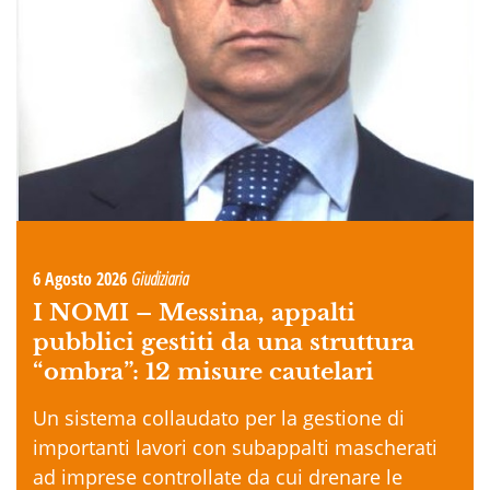
6 Agosto 2026
Giudiziaria
I NOMI –
Messina, appalti
pubblici gestiti da una struttura
“ombra”: 12 misure cautelari
Un sistema collaudato per la gestione di
importanti lavori con subappalti mascherati
ad imprese controllate da cui drenare le