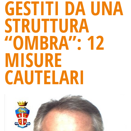
GESTITI DA UNA
STRUTTURA
“OMBRA”: 12
MISURE
CAUTELARI