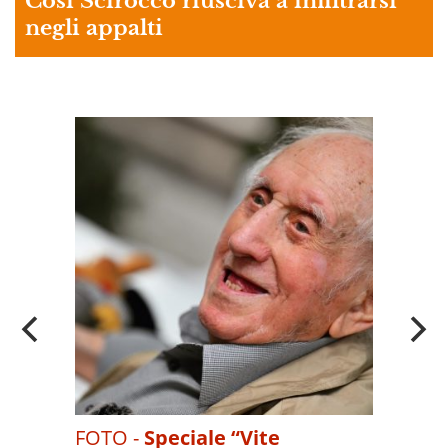
Così Scirocco riusciva a infiltrarsi
negli appalti
A
OI
FOTO -
Speciale “Vite