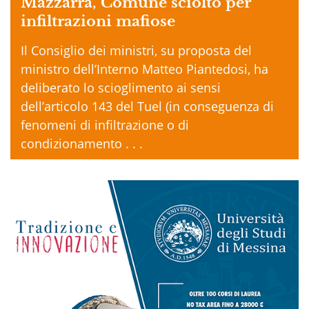
Mazzarrà, Comune sciolto per
infiltrazioni mafiose
Il Consiglio dei ministri, su proposta del
ministro dell’Interno Matteo Piantedosi, ha
deliberato lo scioglimento ai sensi
dell’articolo 143 del Tuel (in conseguenza di
fenomeni di infiltrazione o di
condizionamento . . .