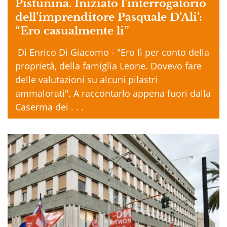
Pistunina. Iniziato l’interrogatorio
dell’imprenditore Pasquale D’Ali’:
“Ero casualmente li”
Di Enrico Di Giacomo - "Ero lì per conto della
proprietà, della famiglia Leone. Dovevo fare
delle valutazioni su alcuni pilastri
ammalorati". A raccontarlo appena fuori dalla
Caserma dei . . .