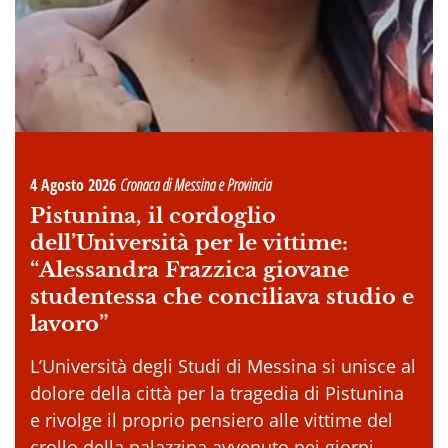
4 Agosto 2026
Cronaca di Messina e Provincia
Pistunina, il cordoglio
dell’Università per le vittime:
“Alessandra Frazzica giovane
studentessa che conciliava studio e
lavoro”
L’Università degli Studi di Messina si unisce al
dolore della città per la tragedia di Pistunina
e rivolge il proprio pensiero alle vittime del
crollo della palazzina avvenuto nei giorni . . .