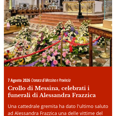
7 Agosto 2026
Cronaca di Messina e Provincia
Crollo di Messina, celebrati i
funerali di Alessandra Frazzica
Una cattedrale gremita ha dato l'ultimo saluto
ad Alessandra Frazzica una delle vittime del