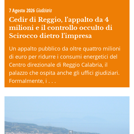
7 Agosto 2026
Giudiziaria
Cedir di Reggio, l’appalto da 4
milioni e il controllo occulto di
Scirocco dietro l’impresa
Un appalto pubblico da oltre quattro milioni
di euro per ridurre i consumi energetici del
Centro direzionale di Reggio Calabria, il
palazzo che ospita anche gli uffici giudiziari.
Formalmente, i . . .