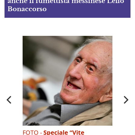
anche il fumettista messinese Lelio
Bonaccorso
A
OI
FOTO -
Speciale “Vite