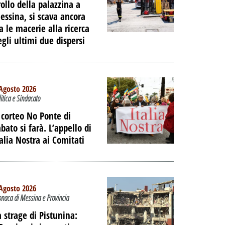
rollo della palazzina a
essina, si scava ancora
ra le macerie alla ricerca
egli ultimi due dispersi
Agosto 2026
litica e Sindacato
l corteo No Ponte di
bato si farà. L’appello di
talia Nostra ai Comitati
Agosto 2026
onaca di Messina e Provincia
a strage di Pistunina: