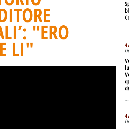
S
DITORE
b
C
LI’: "ERO
 LI"
4 
Cr
V
l
V
q
d
4 
Cr