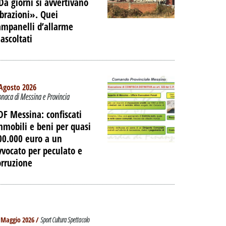
Da giorni si avvertivano
ibrazioni». Quei
ampanelli d’allarme
nascoltati
Agosto 2026
onaca di Messina e Provincia
DF Messina: confiscati
mmobili e beni per quasi
00.000 euro a un
vvocato per peculato e
orruzione
TO -
E LE
 Maggio 2026 /
Sport Cultura Spettacolo