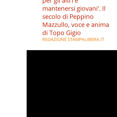
per gli altri e
mantenersi giovani'. Il
secolo di Peppino
Mazzullo, voce e anima
di Topo Gigio
REDAZIONE STAMPALIBERA.IT