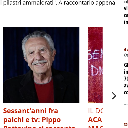
«
ni pilastri ammalorati". A raccontarlo appena
v
c
i
4 
Cr
G
i
7
a
c
Sessant'anni fra
IL DOCUMEN
palchi e tv: Pippo
ACAB, OLTR
30