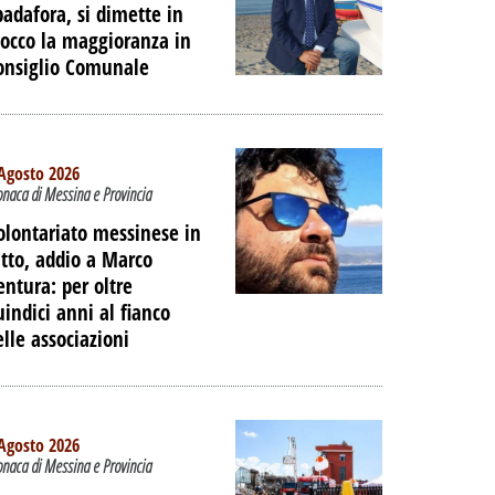
padafora, si dimette in
locco la maggioranza in
onsiglio Comunale
Agosto 2026
onaca di Messina e Provincia
olontariato messinese in
utto, addio a Marco
entura: per oltre
uindici anni al fianco
elle associazioni
Agosto 2026
onaca di Messina e Provincia