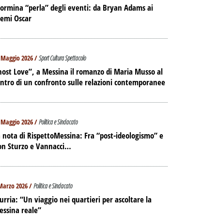
IAGGIO
ormina “perla” degli eventi: da Bryan Adams ai
 DELL'EX
remi Oscar
ORTUALE A
DALLA
NE
 Maggio 2026 /
Sport Cultura Spettacolo
ost Love”, a Messina il romanzo di Maria Musso al
PALIBERA.IT
ntro di un confronto sulle relazioni contemporanee
 Maggio 2026 /
Politica e Sindacato
 nota di RispettoMessina: Fra “post-ideologismo” e
on Sturzo e Vannacci…
Marzo 2026 /
Politica e Sindacato
urria: “Un viaggio nei quartieri per ascoltare la
essina reale”