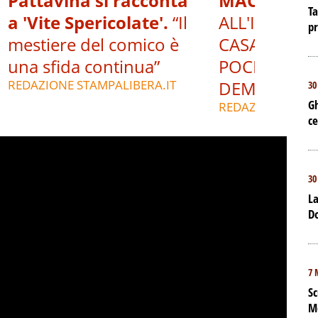
Pattavina si racconta
MACERIE.
V
Ta
a 'Vite Spericolate'.
“Il
ALL'INTERNO
p
mestiere del comico è
CASA DEL P
una sfida continua”
POCHE ORE 
REDAZIONE STAMPALIBERA.IT
DEMOLIZIO
30
Gh
REDAZIONE STAM
ce
30
La
D
7 
Sc
M