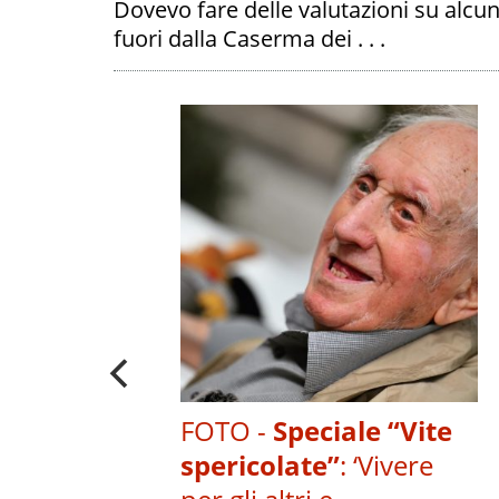
Dovevo fare delle valutazioni su alcu
fuori dalla Caserma dei . . .
ICE NADIA
A
A "VITE
E" I SUOI
CONTRARIO'
PALIBERA.IT
FOTO -
Speciale “Vite
spericolate”
:
‘Vivere