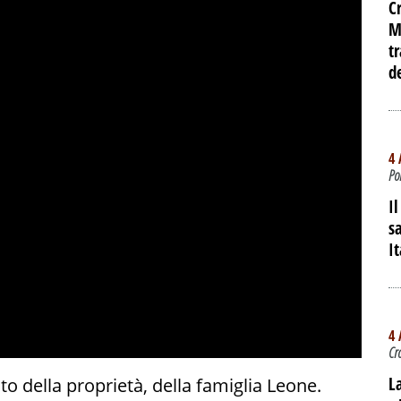
C
M
t
d
4 
Po
I
sa
I
4 
Cr
L
to della proprietà, della famiglia Leone.