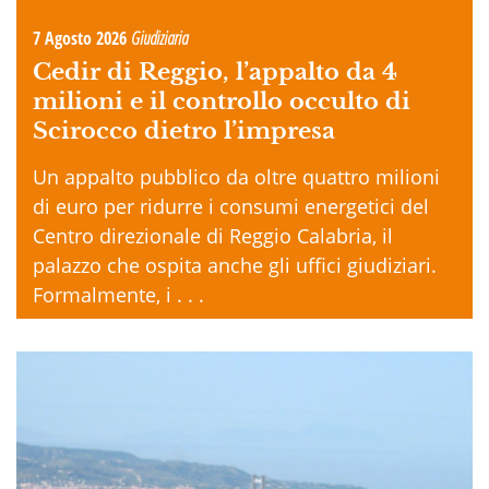
7 Agosto 2026
Giudiziaria
Cedir di Reggio, l’appalto da 4
milioni e il controllo occulto di
Scirocco dietro l’impresa
Un appalto pubblico da oltre quattro milioni
di euro per ridurre i consumi energetici del
Centro direzionale di Reggio Calabria, il
palazzo che ospita anche gli uffici giudiziari.
Formalmente, i . . .