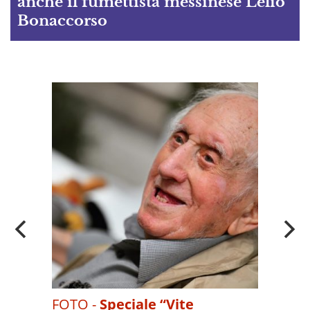
anche il fumettista messinese Lelio
Bonaccorso
A
OI
FOTO -
Speciale “Vite