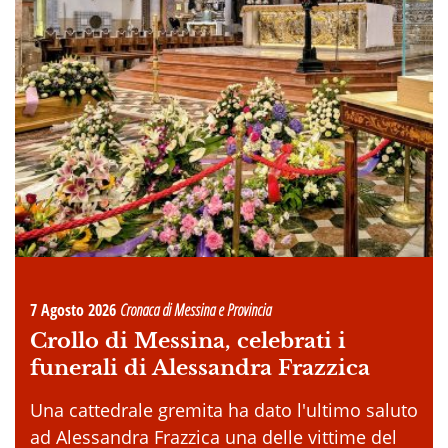
7 Agosto 2026
Cronaca di Messina e Provincia
Crollo di Messina, celebrati i
funerali di Alessandra Frazzica
Una cattedrale gremita ha dato l'ultimo saluto
ad Alessandra Frazzica una delle vittime del