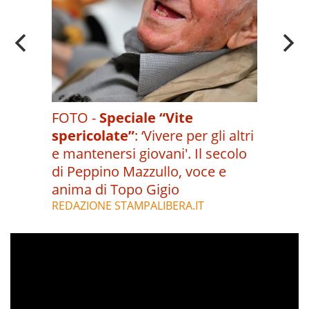
FOTO -
Speciale “Vite
spericolate”
:
‘Vivere per gli altri
e mantenersi giovani'. Il secolo
di Peppino Mazzullo, voce e
anima di Topo Gigio
REDAZIONE STAMPALIBERA.IT