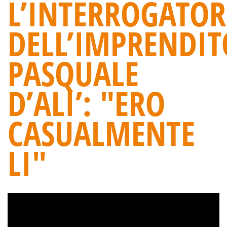
L’INTERROGATOR
DELL’IMPRENDIT
PASQUALE
D’ALI’: "ERO
CASUALMENTE
LI"