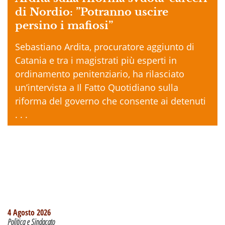
di Nordio: ”Potranno uscire
persino i mafiosi”
Sebastiano Ardita, procuratore aggiunto di
Catania e tra i magistrati più esperti in
ordinamento penitenziario, ha rilasciato
un’intervista a Il Fatto Quotidiano sulla
riforma del governo che consente ai detenuti
. . .
4 Agosto 2026
Politica e Sindacato