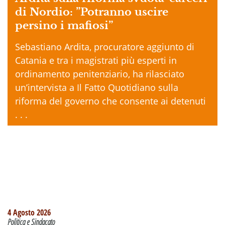
di Nordio: ”Potranno uscire
persino i mafiosi”
Sebastiano Ardita, procuratore aggiunto di
Catania e tra i magistrati più esperti in
ordinamento penitenziario, ha rilasciato
un’intervista a Il Fatto Quotidiano sulla
riforma del governo che consente ai detenuti
. . .
4 Agosto 2026
Politica e Sindacato