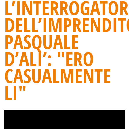
L’INTERROGATOR
DELL’IMPRENDIT
PASQUALE
D’ALI’: "ERO
CASUALMENTE
LI"