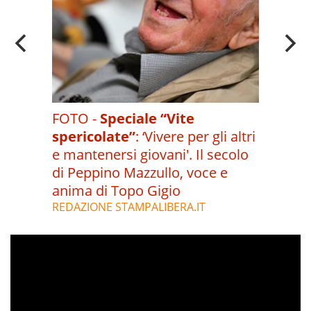
FOTO -
Speciale “Vite
spericolate”
:
‘Vivere per gli altri
e mantenersi giovani'. Il secolo
di Peppino Mazzullo, voce e
anima di Topo Gigio
REDAZIONE STAMPALIBERA.IT