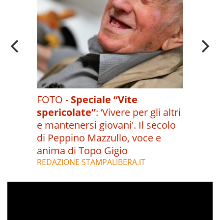
FOTO -
Speciale “Vite
spericolate”
:
‘Vivere per gli altri
e mantenersi giovani'. Il secolo
di Peppino Mazzullo, voce e
anima di Topo Gigio
REDAZIONE STAMPALIBERA.IT