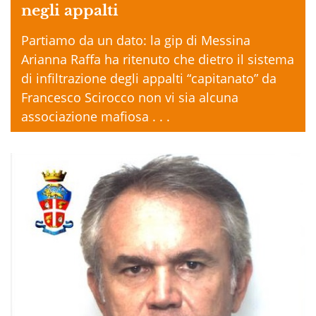
negli appalti
Partiamo da un dato: la gip di Messina
Arianna Raffa ha ritenuto che dietro il sistema
di infiltrazione degli appalti “capitanato” da
Francesco Scirocco non vi sia alcuna
associazione mafiosa . . .