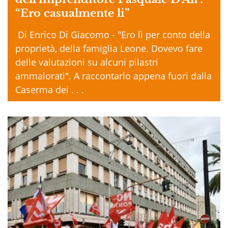
“Ero casualmente li”
Di Enrico Di Giacomo - "Ero lì per conto della
proprietà, della famiglia Leone. Dovevo fare
delle valutazioni su alcuni pilastri
ammalorati". A raccontarlo appena fuori dalla
Caserma dei . . .