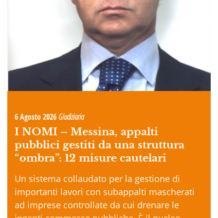
6 Agosto 2026
Giudiziaria
I NOMI –
Messina, appalti
pubblici gestiti da una struttura
“ombra”: 12 misure cautelari
Un sistema collaudato per la gestione di
importanti lavori con subappalti mascherati
ad imprese controllate da cui drenare le