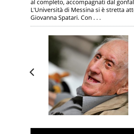
al completo, accompagnati dal gonfalon
L'Università di Messina si è stretta att
Giovanna Spatari. Con . . .
ICE NADIA
A
A "VITE
E" I SUOI
CONTRARIO'
PALIBERA.IT
FOTO -
Speciale “Vite
spericolate”
:
‘Vivere