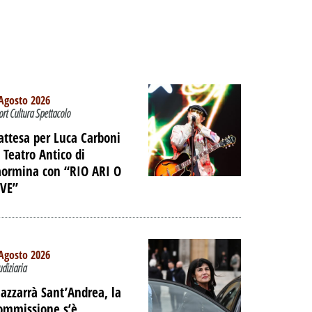
Agosto 2026
ort Cultura Spettacolo
’attesa per Luca Carboni
l Teatro Antico di
aormina con “RIO ARI O
IVE”
Agosto 2026
udiziaria
TO -
azzarrà Sant’Andrea, la
E LE
ommissione s’è