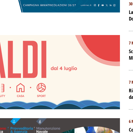
30
La
D
7 
Sc
M
7 
Ri
da
6 
Co