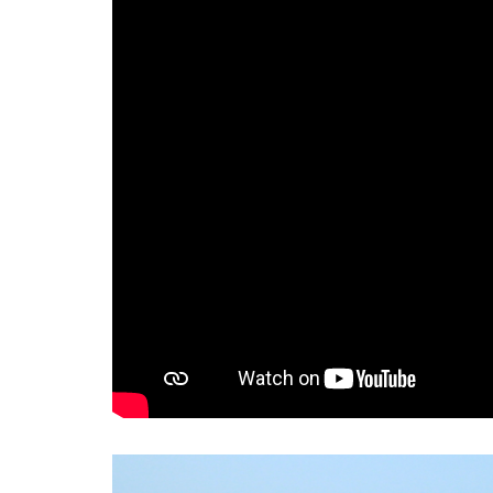
per gli altri e
mantenersi giovani'. Il
secolo di Peppino
Mazzullo, voce e anima
di Topo Gigio
REDAZIONE STAMPALIBERA.IT