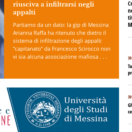
C
riusciva a infiltrarsi negli
n
appalti
t
M
Partiamo da un dato: la gip di Messina
Arianna Raffa ha ritenuto che dietro il
sistema di infiltrazione degli appalti
“capitanato” da Francesco Scirocco non
vi sia alcuna associazione mafiosa . . .
30
Ta
p
30
Gh
ce