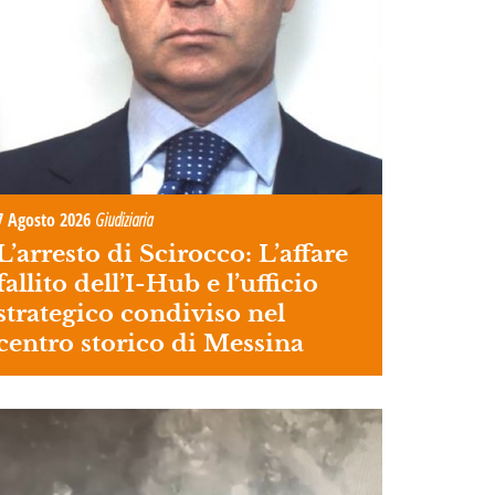
7 Agosto 2026
Giudiziaria
L’arresto di Scirocco: L’affare
fallito dell’I-Hub e l’ufficio
strategico condiviso nel
centro storico di Messina