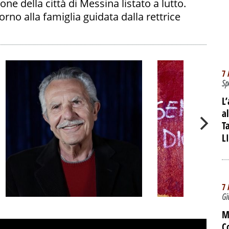
e della città di Messina listato a lutto.
orno alla famiglia guidata dalla rettrice
7 
Sp
L
a
T
L
7 
Gi
Sessant'anni fra
IL DOCUMEN
M
palchi e tv: Pippo
ACAB, OLTR
C