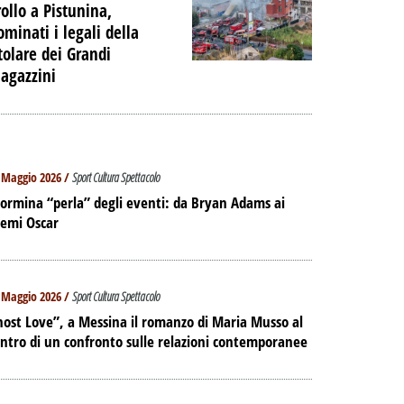
rollo a Pistunina,
ominati i legali della
itolare dei Grandi
agazzini
 Maggio 2026 /
Sport Cultura Spettacolo
ormina “perla” degli eventi: da Bryan Adams ai
remi Oscar
 Maggio 2026 /
Sport Cultura Spettacolo
ost Love”, a Messina il romanzo di Maria Musso al
ntro di un confronto sulle relazioni contemporanee