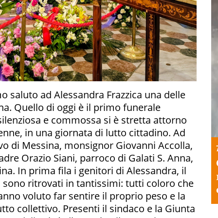
mo saluto ad Alessandra Frazzica una delle
na. Quello di oggi è il primo funerale
 silenziosa e commossa si è stretta attorno
nne, in una giornata di lutto cittadino. Ad
covo di Messina, monsignor Giovanni Accolla,
dre Orazio Siani, parroco di Galati S. Anna,
na. In prima fila i genitori di Alessandra, il
i sono ritrovati in tantissimi: tutti coloro che
hanno voluto far sentire il proprio peso e la
to collettivo. Presenti il sindaco e la Giunta