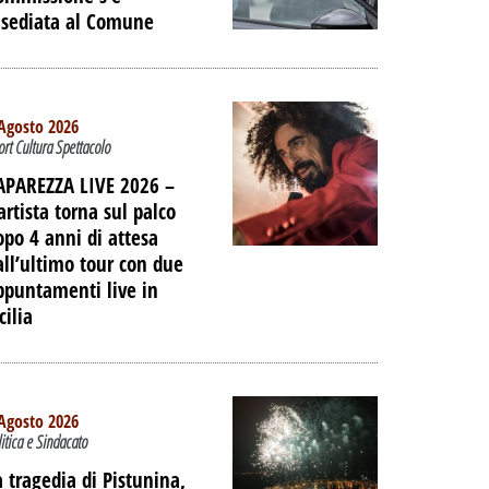
nsediata al Comune
IAGGIO
 DELL'EX
ORTUALE A
DALLA
Agosto 2026
ort Cultura Spettacolo
NE
APAREZZA LIVE 2026 –
PALIBERA.IT
artista torna sul palco
opo 4 anni di attesa
all’ultimo tour con due
ppuntamenti live in
cilia
Agosto 2026
litica e Sindacato
a tragedia di Pistunina,