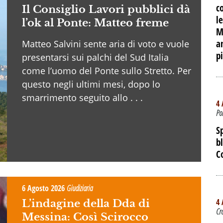
c
Il Consiglio Lavori pubblici dà
le
l’ok al Ponte: Matteo freme
M
a
Matteo Salvini sente aria di voto e vuole
p
presentarsi sui palchi del Sud Italia
come l’uomo del Ponte sullo Stretto. Per
questo negli ultimi mesi, dopo lo
smarrimento seguito allo . . .
4 
Po
S
b
C
6 Agosto 2026
Giudiziaria
4 
L’indagine della Dda di
Cr
Messina: Così Scirocco