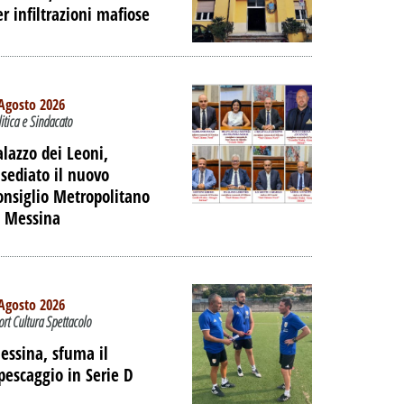
er infiltrazioni mafiose
 DELL'EX
ORTUALE A
DALLA
NE
Agosto 2026
litica e Sindacato
PALIBERA.IT
alazzo dei Leoni,
nsediato il nuovo
onsiglio Metropolitano
i Messina
Agosto 2026
ort Cultura Spettacolo
essina, sfuma il
ipescaggio in Serie D