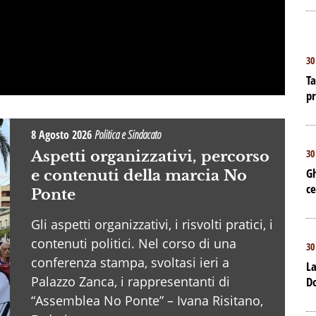
30
Ta
p
8 Agosto 2026
Politica e Sindacato
30
Aspetti organizzativi, percorso
Gh
e contenuti della marcia No
ce
Ponte
Gli aspetti organizzativi, i risvolti pratici, i
contenuti politici. Nel corso di una
30
conferenza stampa, svoltasi ieri a
La
Palazzo Zanca, i rappresentanti di
D
“Assemblea No Ponte” – Ivana Risitano,