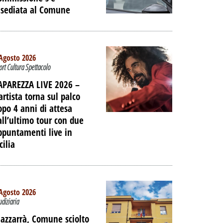
nsediata al Comune
Agosto 2026
ort Cultura Spettacolo
APAREZZA LIVE 2026 –
artista torna sul palco
opo 4 anni di attesa
all’ultimo tour con due
ppuntamenti live in
cilia
TO -
Agosto 2026
E LE
udiziaria
IAGGIO
azzarrà, Comune sciolto