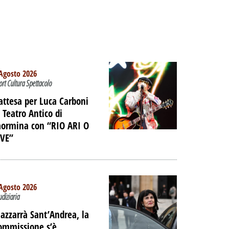
Agosto 2026
ort Cultura Spettacolo
’attesa per Luca Carboni
l Teatro Antico di
aormina con “RIO ARI O
IVE”
Agosto 2026
udiziaria
azzarrà Sant’Andrea, la
ommissione s’è