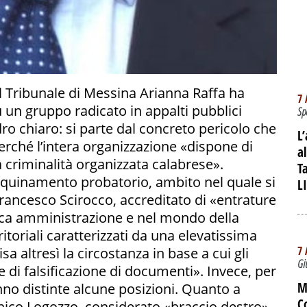
el Tribunale di Messina Arianna Raffa ha
7 
u un gruppo radicato in appalti pubblici
Sp
dro chiaro: si parte dal concreto pericolo che
L
perché l’intera organizzazione «dispone di
a
a criminalità organizzata calabrese».
T
i inquinamento probatorio, ambito nel quale si
L
Francesco Scirocco, accreditato di «entrature
lica amministrazione e nel mondo della
rritoriali caratterizzati da una elevatissima
7 
sa altresì la circostanza in base a cui gli
Gi
e di falsificazione di documenti». Invece, per
M
vanno distinte alcune posizioni. Quanto a
C
nico Logozzo, considerato «braccio destro»