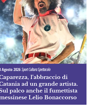
8 Agosto 2026
Sport Cultura Spettacolo
Caparezza, l’abbraccio di
Catania ad un grande artista.
Sul palco anche il fumettista
messinese Lelio Bonaccorso