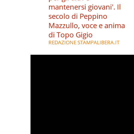
mantenersi giovani'. Il
secolo di Peppino
Mazzullo, voce e anima
di Topo Gigio
REDAZIONE STAMPALIBERA.IT