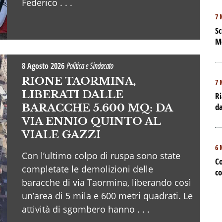
Federico . . .
7 
Sc
M
8 Agosto 2026
Politica e Sindacato
RIONE TAORMINA,
7 
LIBERATI DALLE
Ri
da
BARACCHE 5.600 MQ: DA
VIA ENNIO QUINTO AL
VIALE GAZZI
6 
Con l’ultimo colpo di ruspa sono state
Co
completate le demolizioni delle
co
baracche di via Taormina, liberando così
un’area di 5 mila e 600 metri quadrati. Le
attività di sgombero hanno . . .