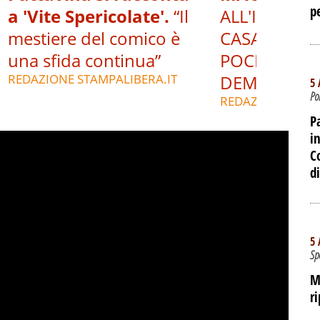
p
a 'Vite Spericolate'.
“Il
ALL'INTERNO
mestiere del comico è
CASA DEL P
una sfida continua”
POCHE ORE 
REDAZIONE STAMPALIBERA.IT
DEMOLIZIO
5 
Po
REDAZIONE STAM
P
i
C
d
5 
Sp
M
r