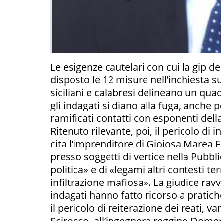
Le esigenze cautelari con cui la gip d
disposto le 12 misure nell’inchiesta s
siciliani e calabresi delineano un qua
gli indagati si diano alla fuga, anche 
ramificati contatti con esponenti dell
Ritenuto rilevante, poi, il pericolo d
cita l’imprenditore di Gioiosa Marea 
presso soggetti di vertice nella Pubb
politica» e di «legami altri contesti te
infiltrazione mafiosa». La giudice ravvi
indagati hanno fatto ricorso a pratich
il pericolo di reiterazione dei reati, 
Scirocco, all’ingegnere reggino Dome