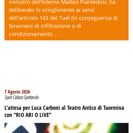
ministro dell’Interno Matteo Piantedosi, ha
deliberato lo scioglimento ai sensi
dell’articolo 143 del Tuel (in conseguenza di
fenomeni di infiltrazione o di
condizionamento . . .
7 Agosto 2026
Sport Cultura Spettacolo
L’attesa per Luca Carboni al Teatro Antico di Taormina
con “RIO ARI O LIVE”