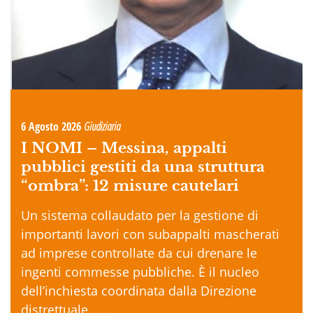
6 Agosto 2026
Giudiziaria
I NOMI –
Messina, appalti
pubblici gestiti da una struttura
“ombra”: 12 misure cautelari
Un sistema collaudato per la gestione di
importanti lavori con subappalti mascherati
ad imprese controllate da cui drenare le
ingenti commesse pubbliche. È il nucleo
dell’inchiesta coordinata dalla Direzione
distrettuale . . .