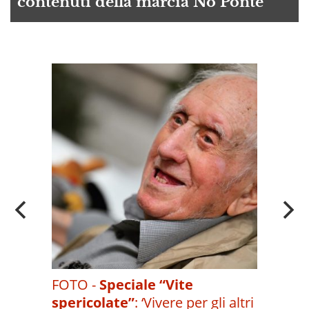
contenuti della marcia No Ponte
A
OI
FOTO -
Speciale “Vite
spericolate”
:
‘Vivere per gli altri