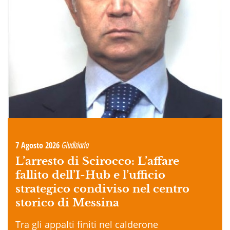
7 Agosto 2026
Giudiziaria
L’arresto di Scirocco: L’affare
fallito dell’I-Hub e l’ufficio
strategico condiviso nel centro
storico di Messina
Tra gli appalti finiti nel calderone