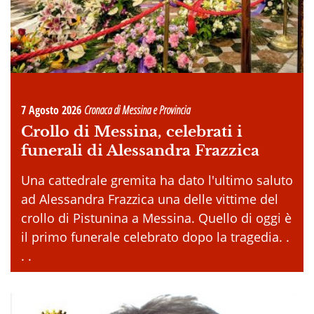
7 Agosto 2026
Cronaca di Messina e Provincia
Crollo di Messina, celebrati i
funerali di Alessandra Frazzica
Una cattedrale gremita ha dato l'ultimo saluto
ad Alessandra Frazzica una delle vittime del
crollo di Pistunina a Messina. Quello di oggi è
il primo funerale celebrato dopo la tragedia. .
. .