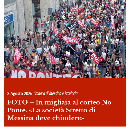
8 Agosto 2026
Cronaca di Messina e Provincia
FOTO –
In migliaia al corteo No
Ponte. «La società Stretto di
Messina deve chiudere»