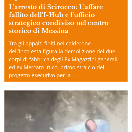
L’arresto di Scirocco: L’affare
fallito dell’I-Hub e l’ufficio
strategico condiviso nel centro
storico di Messina
Tra gli appalti finiti nel calderone
dell’inchiesta figura la demolizione dei due
corpi di fabbrica degli Ex Magazzini generali
ed ex Mercato ittico, primo stralcio del
progetto esecutivo per la . . .