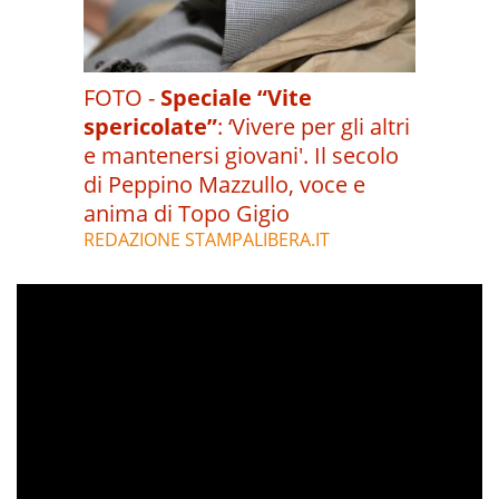
FOTO -
Speciale “Vite
spericolate”
:
‘Vivere per gli altri
e mantenersi giovani'. Il secolo
di Peppino Mazzullo, voce e
anima di Topo Gigio
REDAZIONE STAMPALIBERA.IT