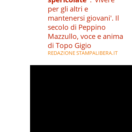
per gli altri e
mantenersi giovani'. Il
secolo di Peppino
Mazzullo, voce e anima
di Topo Gigio
REDAZIONE STAMPALIBERA.IT