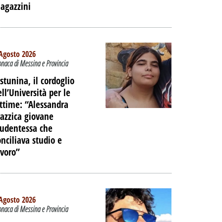
agazzini
Agosto 2026
onaca di Messina e Provincia
istunina, il cordoglio
ell’Università per le
ittime: “Alessandra
razzica giovane
tudentessa che
onciliava studio e
avoro”
Agosto 2026
onaca di Messina e Provincia