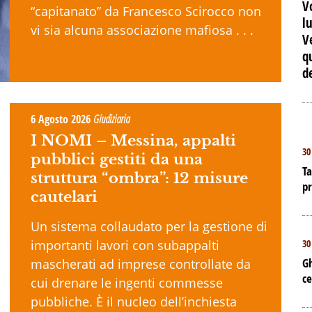
V
“capitanato” da Francesco Scirocco non
l
vi sia alcuna associazione mafiosa . . .
V
q
d
6 Agosto 2026
Giudiziaria
I NOMI –
Messina, appalti
30
pubblici gestiti da una
Ta
struttura “ombra”: 12 misure
p
cautelari
Un sistema collaudato per la gestione di
30
importanti lavori con subappalti
Gh
mascherati ad imprese controllate da
ce
cui drenare le ingenti commesse
pubbliche. È il nucleo dell’inchiesta