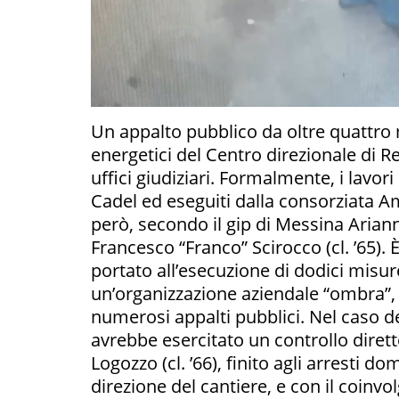
Un appalto pubblico da oltre quattro 
energetici del Centro direzionale di Re
uffici giudiziari. Formalmente, i lavori
Cadel ed eseguiti dalla consorziata Am
però, secondo il gip di Messina Ariann
Francesco “Franco” Scirocco (cl. ’65). È
portato all’esecuzione di dodici misure
un’organizzazione aziendale “ombra”, c
numerosi appalti pubblici. Nel caso del
avrebbe esercitato un controllo diret
Logozzo (cl. ’66), finito agli arresti d
direzione del cantiere, e con il coin