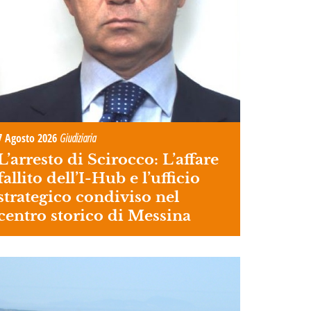
7 Agosto 2026
Giudiziaria
L’arresto di Scirocco: L’affare
fallito dell’I-Hub e l’ufficio
strategico condiviso nel
centro storico di Messina