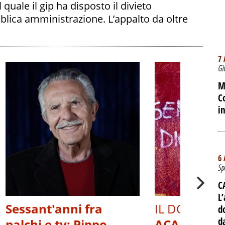
quale il gip ha disposto il divieto
lica amministrazione. L’appalto da oltre
7 
Gi
M
C
i
6 
Sp
C
L’
Sessant'anni fra
IL DOCUMEN
d
d
palchi e tv: Pippo
ACAB, OLTR