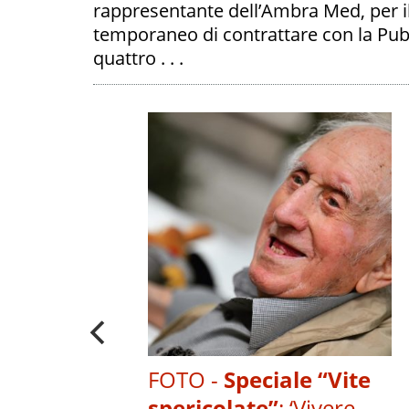
rappresentante dell’Ambra Med, per il 
temporaneo di contrattare con la Pubb
quattro . . .
ICE NADIA
A
A "VITE
E" I SUOI
CONTRARIO'
PALIBERA.IT
FOTO -
Speciale “Vite
spericolate”
:
‘Vivere