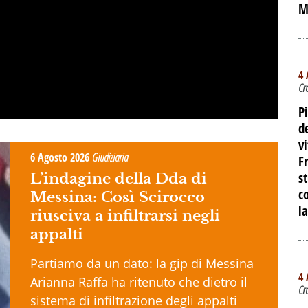
M
4 
Cr
P
d
v
6 Agosto 2026
Giudiziaria
F
s
L’indagine della Dda di
c
Messina: Così Scirocco
l
riusciva a infiltrarsi negli
appalti
Partiamo da un dato: la gip di Messina
4 
Arianna Raffa ha ritenuto che dietro il
Cr
sistema di infiltrazione degli appalti