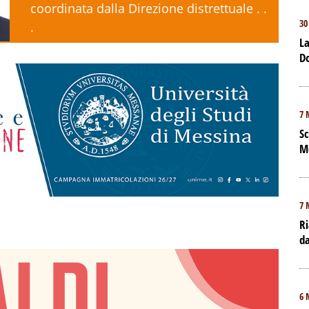
coordinata dalla Direzione distrettuale . .
30
.
La
D
7 
Sc
M
7 
Ri
da
6 