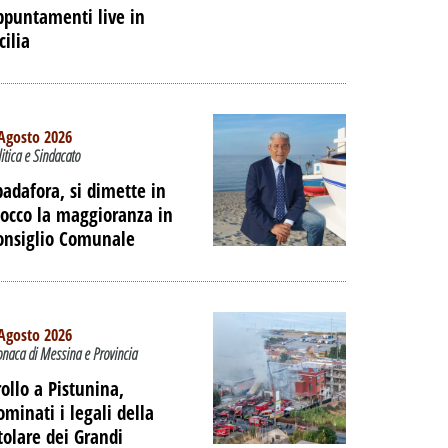
ppuntamenti live in
IAGGIO
cilia
 DELL'EX
ORTUALE A
DALLA
Agosto 2026
NE
litica e Sindacato
PALIBERA.IT
padafora, si dimette in
locco la maggioranza in
onsiglio Comunale
Agosto 2026
onaca di Messina e Provincia
rollo a Pistunina,
ominati i legali della
itolare dei Grandi