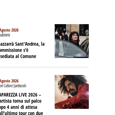
Agosto 2026
udiziaria
azzarrà Sant’Andrea, la
ommissione s’è
nsediata al Comune
Agosto 2026
ort Cultura Spettacolo
APAREZZA LIVE 2026 –
artista torna sul palco
TO -
opo 4 anni di attesa
all’ultimo tour con due
E LE