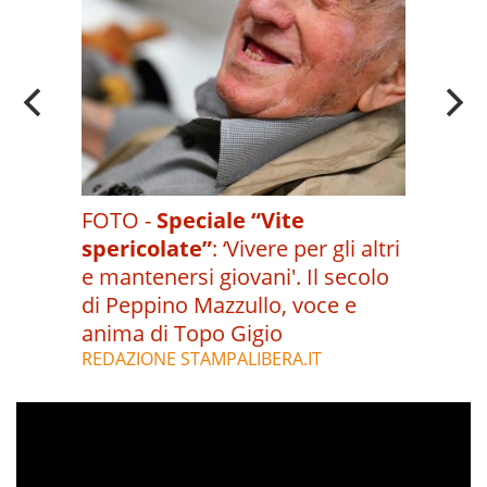
FOTO -
Speciale “Vite
spericolate”
:
‘Vivere per gli altri
e mantenersi giovani'. Il secolo
di Peppino Mazzullo, voce e
anima di Topo Gigio
REDAZIONE STAMPALIBERA.IT