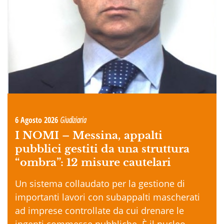
6 Agosto 2026
Giudiziaria
I NOMI –
Messina, appalti
pubblici gestiti da una struttura
“ombra”: 12 misure cautelari
Un sistema collaudato per la gestione di
importanti lavori con subappalti mascherati
ad imprese controllate da cui drenare le