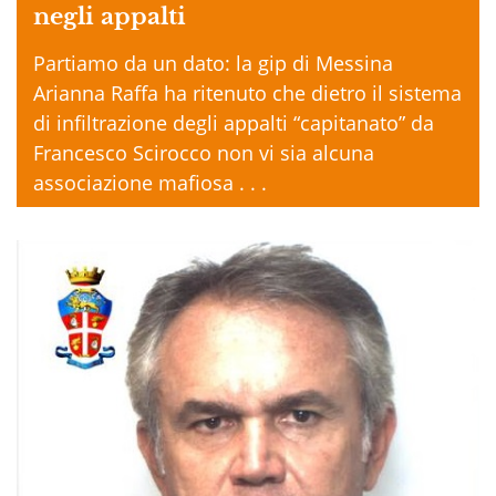
negli appalti
Partiamo da un dato: la gip di Messina
Arianna Raffa ha ritenuto che dietro il sistema
di infiltrazione degli appalti “capitanato” da
Francesco Scirocco non vi sia alcuna
associazione mafiosa . . .