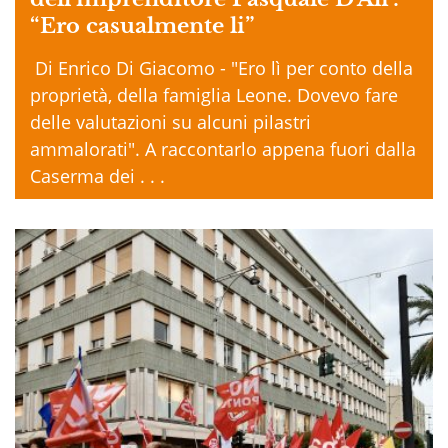
“Ero casualmente li”
Di Enrico Di Giacomo - "Ero lì per conto della
proprietà, della famiglia Leone. Dovevo fare
delle valutazioni su alcuni pilastri
ammalorati". A raccontarlo appena fuori dalla
Caserma dei . . .