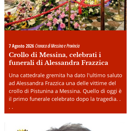
7 Agosto 2026
Cronaca di Messina e Provincia
Crollo di Messina, celebrati i
funerali di Alessandra Frazzica
Una cattedrale gremita ha dato l'ultimo saluto
ad Alessandra Frazzica una delle vittime del
crollo di Pistunina a Messina. Quello di oggi è
il primo funerale celebrato dopo la tragedia. .
. .