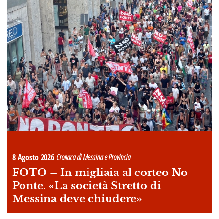
8 Agosto 2026
Cronaca di Messina e Provincia
FOTO –
In migliaia al corteo No
Ponte. «La società Stretto di
Messina deve chiudere»