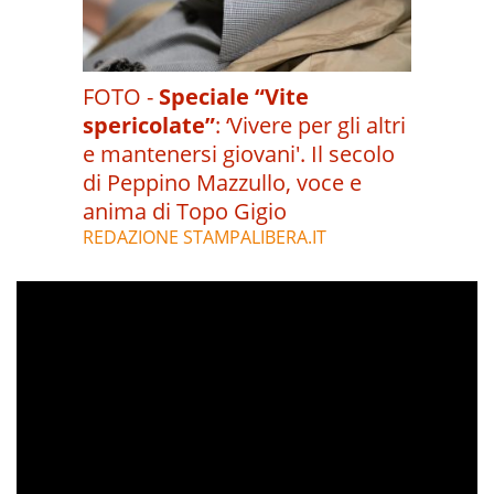
FOTO -
Speciale “Vite
spericolate”
:
‘Vivere per gli altri
e mantenersi giovani'. Il secolo
di Peppino Mazzullo, voce e
anima di Topo Gigio
REDAZIONE STAMPALIBERA.IT