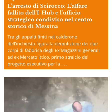
L’arresto di Scirocco: L’affare
fallito dell’I-Hub e l’ufficio
strategico condiviso nel centro
storico di Messina
Tra gli appalti finiti nel calderone
dell’inchiesta figura la demolizione dei due
corpi di fabbrica degli Ex Magazzini generali
ed ex Mercato ittico, primo stralcio del
progetto esecutivo per la . . .