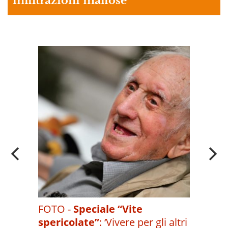
infiltrazioni mafiose
A
OI
FOTO -
Speciale “Vite
spericolate”
:
‘Vivere per gli altri