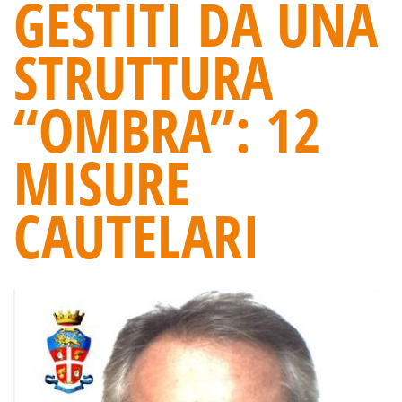
GESTITI DA UNA
STRUTTURA
“OMBRA”: 12
MISURE
CAUTELARI