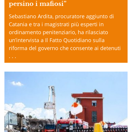
persino i mafiosi”
Sebastiano Ardita, procuratore aggiunto di
Catania e tra i magistrati più esperti in
ordinamento penitenziario, ha rilasciato
un’intervista a Il Fatto Quotidiano sulla
riforma del governo che consente ai detenuti
. . .