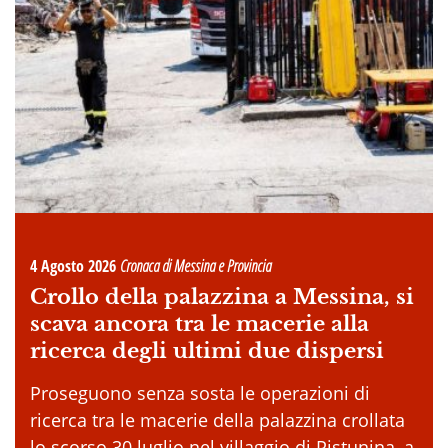
4 Agosto 2026
Cronaca di Messina e Provincia
Crollo della palazzina a Messina, si
scava ancora tra le macerie alla
ricerca degli ultimi due dispersi
Proseguono senza sosta le operazioni di
ricerca tra le macerie della palazzina crollata
lo scorso 30 luglio nel villaggio di Pistunina, a