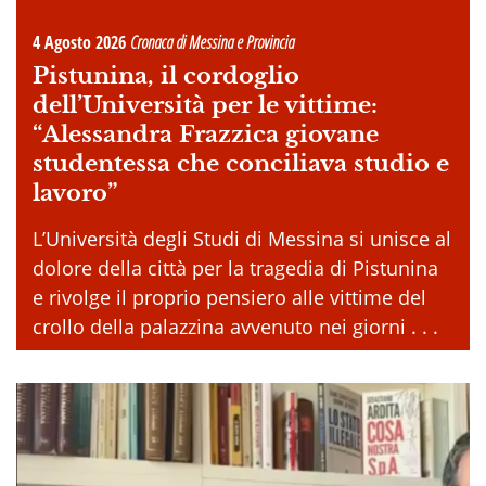
4 Agosto 2026
Cronaca di Messina e Provincia
Pistunina, il cordoglio
dell’Università per le vittime:
“Alessandra Frazzica giovane
studentessa che conciliava studio e
lavoro”
L’Università degli Studi di Messina si unisce al
dolore della città per la tragedia di Pistunina
e rivolge il proprio pensiero alle vittime del
crollo della palazzina avvenuto nei giorni . . .