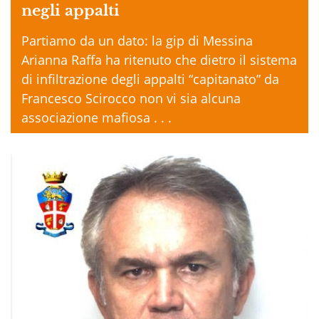
negli appalti
Partiamo da un dato: la gip di Messina
Arianna Raffa ha ritenuto che dietro il sistema
di infiltrazione degli appalti “capitanato” da
Francesco Scirocco non vi sia alcuna
associazione mafiosa . . .