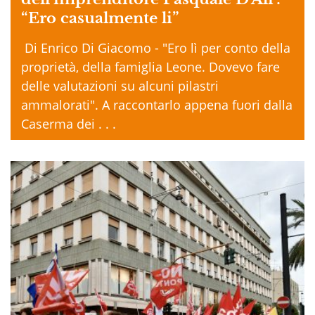
“Ero casualmente li”
Di Enrico Di Giacomo - "Ero lì per conto della
proprietà, della famiglia Leone. Dovevo fare
delle valutazioni su alcuni pilastri
ammalorati". A raccontarlo appena fuori dalla
Caserma dei . . .