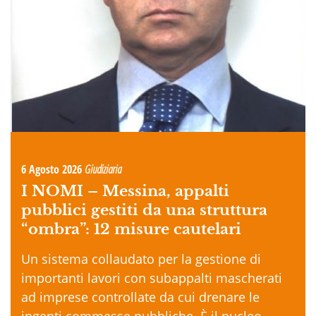
6 Agosto 2026
Giudiziaria
I NOMI –
Messina, appalti
pubblici gestiti da una struttura
“ombra”: 12 misure cautelari
Un sistema collaudato per la gestione di
importanti lavori con subappalti mascherati
ad imprese controllate da cui drenare le