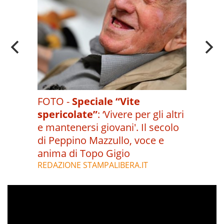
FOTO -
Speciale “Vite
spericolate”
:
‘Vivere per gli altri
e mantenersi giovani'. Il secolo
di Peppino Mazzullo, voce e
anima di Topo Gigio
REDAZIONE STAMPALIBERA.IT