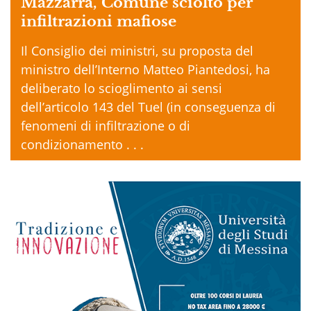
Mazzarrà, Comune sciolto per
infiltrazioni mafiose
Il Consiglio dei ministri, su proposta del
ministro dell’Interno Matteo Piantedosi, ha
deliberato lo scioglimento ai sensi
dell’articolo 143 del Tuel (in conseguenza di
fenomeni di infiltrazione o di
condizionamento . . .