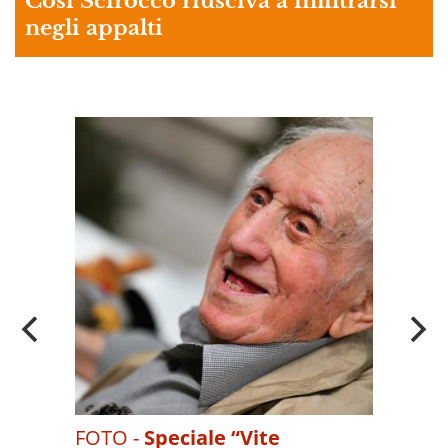
Così Scirocco riusciva a infiltrarsi
negli appalti
A
OI
FOTO -
Speciale “Vite