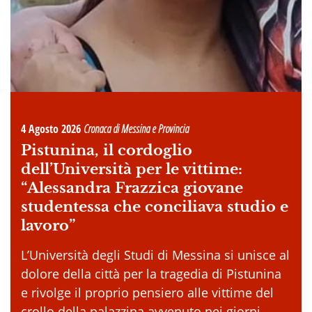
4 Agosto 2026
Cronaca di Messina e Provincia
Pistunina, il cordoglio
dell’Università per le vittime:
“Alessandra Frazzica giovane
studentessa che conciliava studio e
lavoro”
L’Università degli Studi di Messina si unisce al
dolore della città per la tragedia di Pistunina
e rivolge il proprio pensiero alle vittime del
crollo della palazzina avvenuto nei giorni . . .