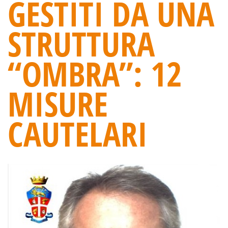
GESTITI DA UNA
STRUTTURA
“OMBRA”: 12
MISURE
CAUTELARI