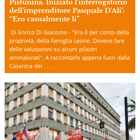
Pistunina. Iniziato l’interrogatorio
dell’imprenditore Pasquale D’Ali’:
“Ero casualmente li”
Di Enrico Di Giacomo - "Ero lì per conto della
proprietà, della famiglia Leone. Dovevo fare
delle valutazioni su alcuni pilastri
ammalorati". A raccontarlo appena fuori dalla
Caserma dei . . .