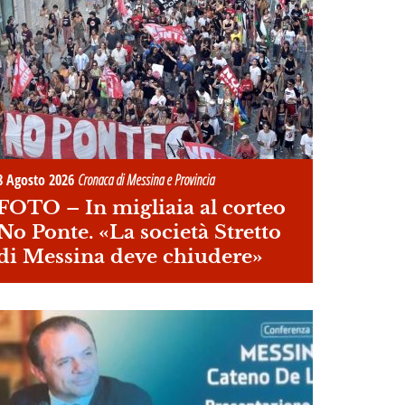
8 Agosto 2026
Cronaca di Messina e Provincia
FOTO –
In migliaia al corteo
No Ponte. «La società Stretto
di Messina deve chiudere»