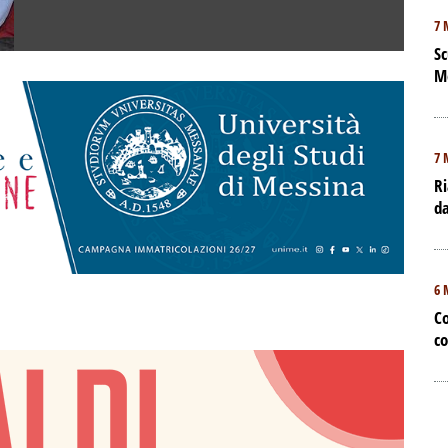
7 
Sc
M
7 
Ri
da
6 
Co
co