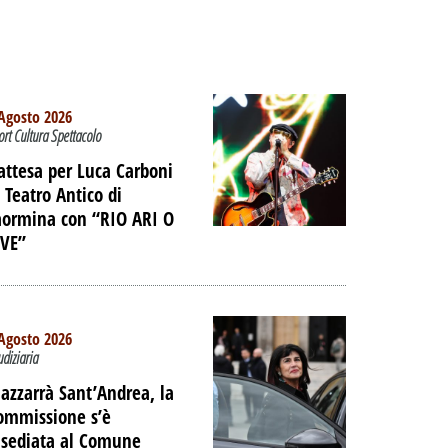
Agosto 2026
ort Cultura Spettacolo
’attesa per Luca Carboni
l Teatro Antico di
aormina con “RIO ARI O
IVE”
Agosto 2026
udiziaria
azzarrà Sant’Andrea, la
TO -
ommissione s’è
E LE
nsediata al Comune