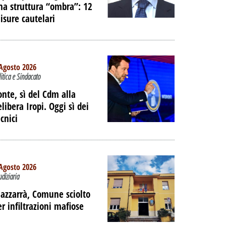
na struttura “ombra”: 12
isure cautelari
Agosto 2026
litica e Sindacato
onte, sì del Cdm alla
elibera Iropi. Oggi sì dei
cnici
Agosto 2026
udiziaria
azzarrà, Comune sciolto
er infiltrazioni mafiose