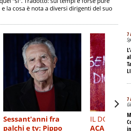
 quel “sì”. Tradotto: sui tempi e forse pure
ni e la cosa è nota a diversi dirigenti del suo
7 
Sp
L
a
T
L
7 
Gi
M
Sessant'anni fra
IL DOCUMEN
C
palchi e tv: Pippo
ACAB, OLTR
i