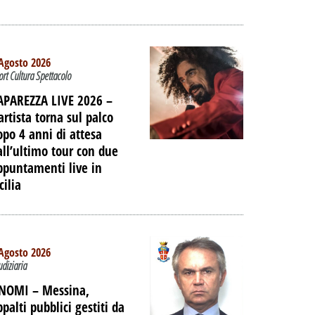
IAGGIO
 DELL'EX
ORTUALE A
Agosto 2026
ort Cultura Spettacolo
DALLA
NE
APAREZZA LIVE 2026 –
artista torna sul palco
PALIBERA.IT
opo 4 anni di attesa
all’ultimo tour con due
ppuntamenti live in
cilia
Agosto 2026
udiziaria
 NOMI –
Messina,
ppalti pubblici gestiti da