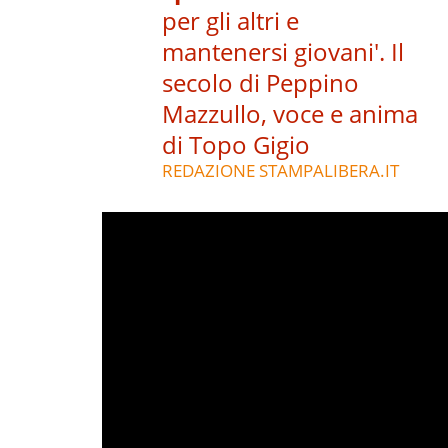
per gli altri e
mantenersi giovani'. Il
secolo di Peppino
Mazzullo, voce e anima
di Topo Gigio
REDAZIONE STAMPALIBERA.IT