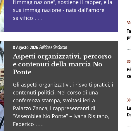
l’immaginazione", sostiene il rapper, e la
sua immaginazione - nata dall'amore
salvifico . . .
30
Ta
p
8 Agosto 2026
Politica e Sindacato
Aspetti organizzativi, percorso
30
e contenuti della marcia No
Gh
Ponte
ce
Gli aspetti organizzativi, i risvolti pratici, i
contenuti politici. Nel corso di una
conferenza stampa, svoltasi ieri a
30
Palazzo Zanca, i rappresentanti di
La
D
“Assemblea No Ponte” – Ivana Risitano,
Federico . . .