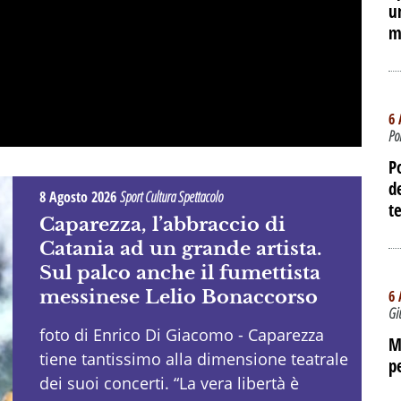
u
m
6 
Po
P
d
8 Agosto 2026
Sport Cultura Spettacolo
te
Caparezza, l’abbraccio di
Catania ad un grande artista.
Sul palco anche il fumettista
messinese Lelio Bonaccorso
6 
Gi
foto di Enrico Di Giacomo - Caparezza
M
tiene tantissimo alla dimensione teatrale
p
dei suoi concerti. “La vera libertà è