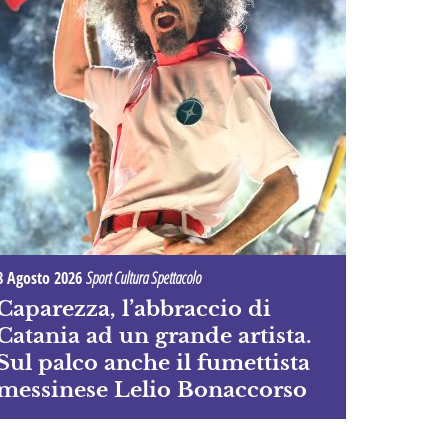
8 Agosto 2026
Sport Cultura Spettacolo
Caparezza, l’abbraccio di
Catania ad un grande artista.
Sul palco anche il fumettista
messinese Lelio Bonaccorso