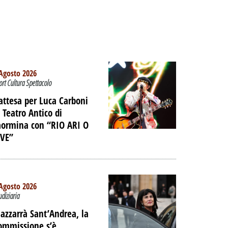
Agosto 2026
ort Cultura Spettacolo
’attesa per Luca Carboni
l Teatro Antico di
aormina con “RIO ARI O
IVE”
Agosto 2026
udiziaria
azzarrà Sant’Andrea, la
ommissione s’è