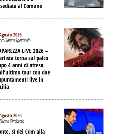
nsediata al Comune
Agosto 2026
ort Cultura Spettacolo
APAREZZA LIVE 2026 –
artista torna sul palco
opo 4 anni di attesa
all’ultimo tour con due
ppuntamenti live in
cilia
TO -
E LE
IAGGIO
Agosto 2026
litica e Sindacato
 DELL'EX
ORTUALE A
onte, sì del Cdm alla