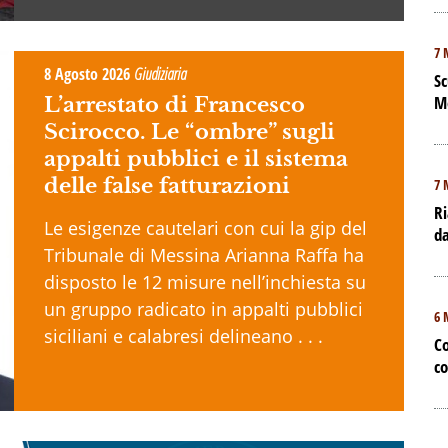
7 
8 Agosto 2026
Giudiziaria
Sc
M
L’arrestato di Francesco
Scirocco. Le “ombre” sugli
appalti pubblici e il sistema
delle false fatturazioni
7 
Ri
Le esigenze cautelari con cui la gip del
da
Tribunale di Messina Arianna Raffa ha
disposto le 12 misure nell’inchiesta su
un gruppo radicato in appalti pubblici
6 
siciliani e calabresi delineano . . .
Co
co