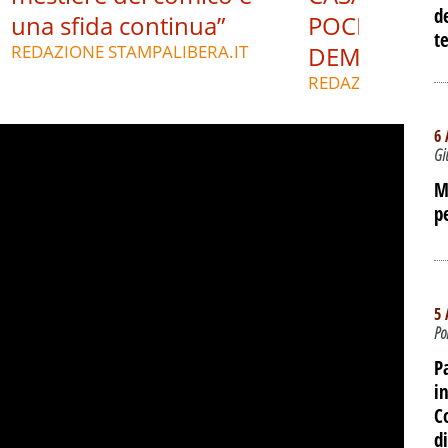
d
una sfida continua”
POCHE ORE 
te
REDAZIONE STAMPALIBERA.IT
DEMOLIZIO
REDAZIONE STAM
6 
Gi
M
p
5 
Po
P
i
C
d