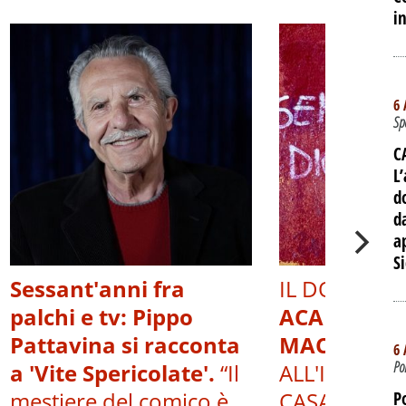
i
6 
Sp
C
L’
d
d
a
Si
Sessant'anni fra
IL DOCUMEN
palchi e tv: Pippo
ACAB, OLTR
Pattavina si racconta
MACERIE.
V
6 
Po
a 'Vite Spericolate'.
“Il
ALL'INTERNO
mestiere del comico è
CASA DEL P
P