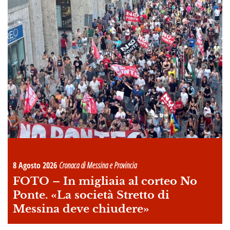
8 Agosto 2026
Cronaca di Messina e Provincia
FOTO –
In migliaia al corteo No
Ponte. «La società Stretto di
Messina deve chiudere»