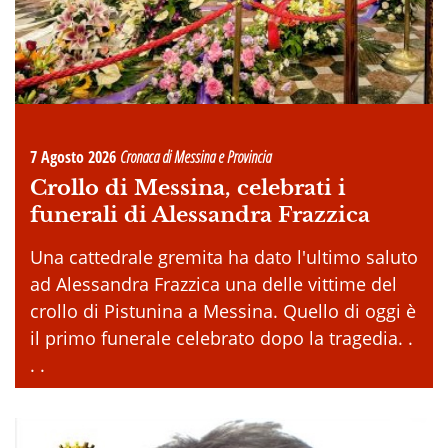
7 Agosto 2026
Cronaca di Messina e Provincia
Crollo di Messina, celebrati i
funerali di Alessandra Frazzica
Una cattedrale gremita ha dato l'ultimo saluto
ad Alessandra Frazzica una delle vittime del
crollo di Pistunina a Messina. Quello di oggi è
il primo funerale celebrato dopo la tragedia. .
. .