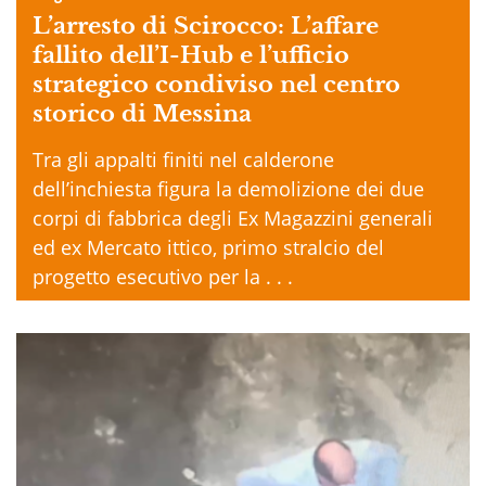
L’arresto di Scirocco: L’affare
fallito dell’I-Hub e l’ufficio
strategico condiviso nel centro
storico di Messina
Tra gli appalti finiti nel calderone
dell’inchiesta figura la demolizione dei due
corpi di fabbrica degli Ex Magazzini generali
ed ex Mercato ittico, primo stralcio del
progetto esecutivo per la . . .