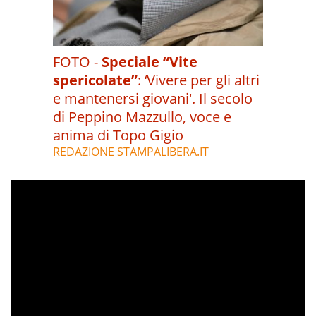
FOTO -
Speciale “Vite
spericolate”
:
‘Vivere per gli altri
e mantenersi giovani'. Il secolo
di Peppino Mazzullo, voce e
anima di Topo Gigio
REDAZIONE STAMPALIBERA.IT