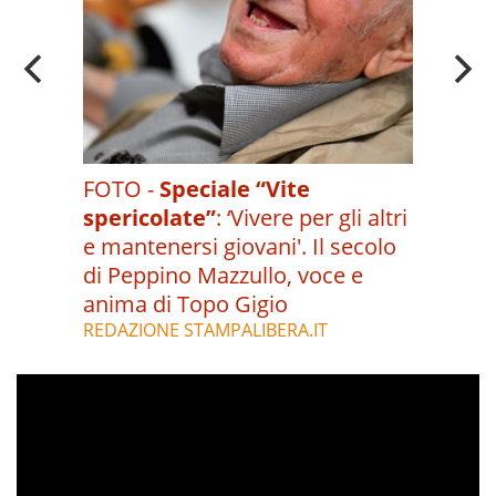
FOTO -
Speciale “Vite
spericolate”
:
‘Vivere per gli altri
e mantenersi giovani'. Il secolo
di Peppino Mazzullo, voce e
anima di Topo Gigio
REDAZIONE STAMPALIBERA.IT