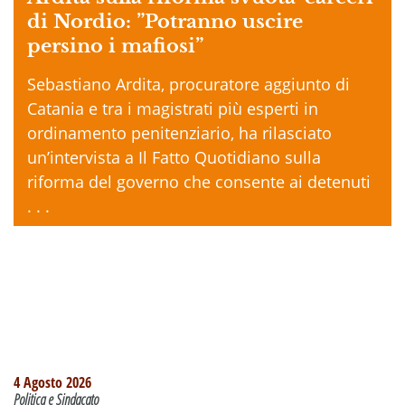
di Nordio: ”Potranno uscire
persino i mafiosi”
Sebastiano Ardita, procuratore aggiunto di
Catania e tra i magistrati più esperti in
ordinamento penitenziario, ha rilasciato
un’intervista a Il Fatto Quotidiano sulla
riforma del governo che consente ai detenuti
. . .
4 Agosto 2026
Politica e Sindacato