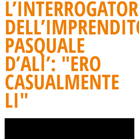
L’INTERROGATOR
DELL’IMPRENDIT
PASQUALE
D’ALI’: "ERO
CASUALMENTE
LI"