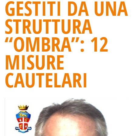
GESTITI DA UNA
STRUTTURA
“OMBRA”: 12
MISURE
CAUTELARI