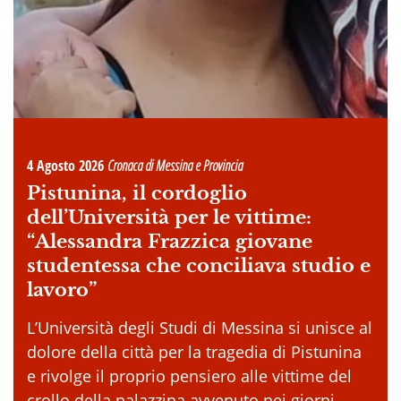
4 Agosto 2026
Cronaca di Messina e Provincia
Pistunina, il cordoglio
dell’Università per le vittime:
“Alessandra Frazzica giovane
studentessa che conciliava studio e
lavoro”
L’Università degli Studi di Messina si unisce al
dolore della città per la tragedia di Pistunina
e rivolge il proprio pensiero alle vittime del
crollo della palazzina avvenuto nei giorni . . .