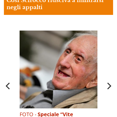
Così Scirocco riusciva a infiltrarsi
negli appalti
A
OI
FOTO -
Speciale “Vite