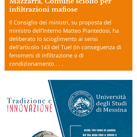
Mazzarrà, Comune sciolto per
infiltrazioni mafiose
Il Consiglio dei ministri, su proposta del
ministro dell’Interno Matteo Piantedosi, ha
deliberato lo scioglimento ai sensi
dell’articolo 143 del Tuel (in conseguenza di
fenomeni di infiltrazione o di
condizionamento . . .