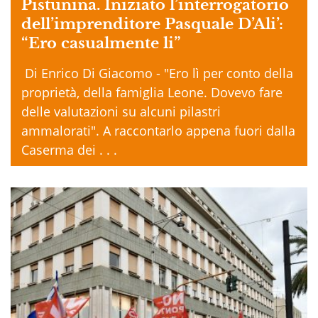
Pistunina. Iniziato l’interrogatorio
dell’imprenditore Pasquale D’Ali’:
“Ero casualmente li”
Di Enrico Di Giacomo - "Ero lì per conto della
proprietà, della famiglia Leone. Dovevo fare
delle valutazioni su alcuni pilastri
ammalorati". A raccontarlo appena fuori dalla
Caserma dei . . .