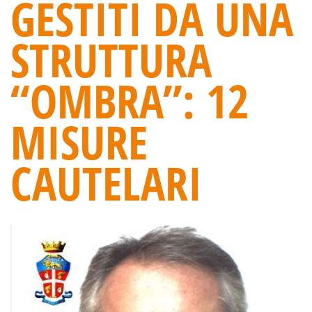
GESTITI DA UNA
STRUTTURA
“OMBRA”: 12
MISURE
CAUTELARI