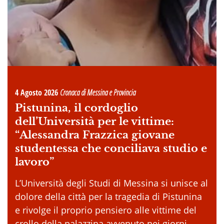
4 Agosto 2026
Cronaca di Messina e Provincia
Pistunina, il cordoglio
dell’Università per le vittime:
“Alessandra Frazzica giovane
studentessa che conciliava studio e
lavoro”
L’Università degli Studi di Messina si unisce al
dolore della città per la tragedia di Pistunina
e rivolge il proprio pensiero alle vittime del
crollo della palazzina avvenuto nei giorni . . .