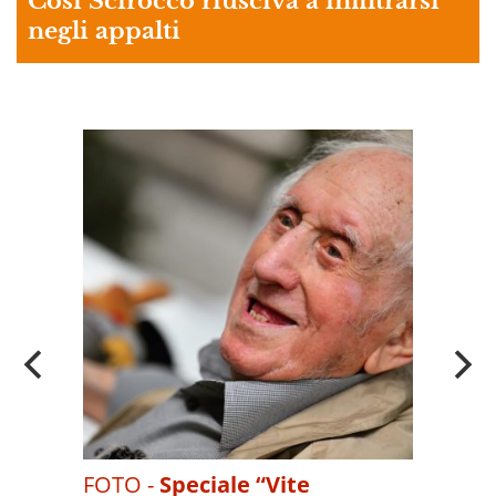
Così Scirocco riusciva a infiltrarsi
negli appalti
A
OI
FOTO -
Speciale “Vite