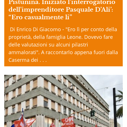
Pistunina. Iniziato l’interrogatorio
dell’imprenditore Pasquale D’Ali’:
“Ero casualmente li”
Di Enrico Di Giacomo - "Ero lì per conto della
proprietà, della famiglia Leone. Dovevo fare
delle valutazioni su alcuni pilastri
ammalorati". A raccontarlo appena fuori dalla
Caserma dei . . .