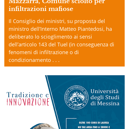
Mazzarrà, Comune sciolto per
infiltrazioni mafiose
Il Consiglio dei ministri, su proposta del
ministro dell’Interno Matteo Piantedosi, ha
deliberato lo scioglimento ai sensi
dell’articolo 143 del Tuel (in conseguenza di
fenomeni di infiltrazione o di
condizionamento . . .