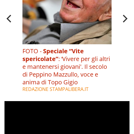
FOTO -
Speciale “Vite
spericolate”
:
‘Vivere per gli altri
e mantenersi giovani'. Il secolo
di Peppino Mazzullo, voce e
anima di Topo Gigio
REDAZIONE STAMPALIBERA.IT