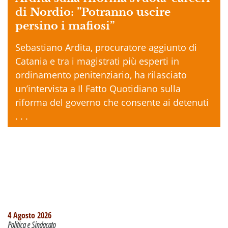
di Nordio: ”Potranno uscire
persino i mafiosi”
Sebastiano Ardita, procuratore aggiunto di
Catania e tra i magistrati più esperti in
ordinamento penitenziario, ha rilasciato
un’intervista a Il Fatto Quotidiano sulla
riforma del governo che consente ai detenuti
. . .
4 Agosto 2026
Politica e Sindacato