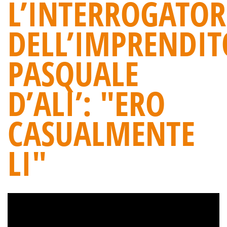
L’INTERROGATOR
DELL’IMPRENDIT
PASQUALE
D’ALI’: "ERO
CASUALMENTE
LI"