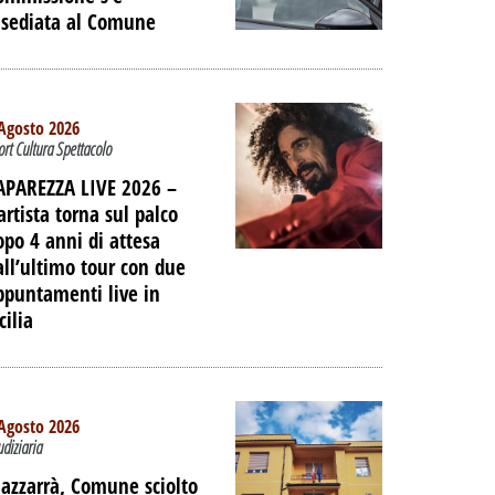
nsediata al Comune
Agosto 2026
ort Cultura Spettacolo
APAREZZA LIVE 2026 –
artista torna sul palco
opo 4 anni di attesa
all’ultimo tour con due
ppuntamenti live in
cilia
TO -
Agosto 2026
E LE
udiziaria
IAGGIO
azzarrà, Comune sciolto