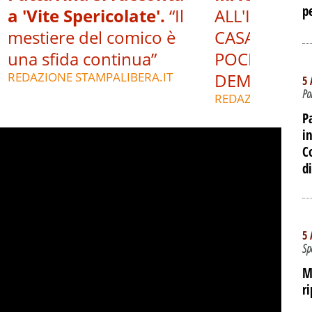
p
a 'Vite Spericolate'.
“Il
ALL'INTERNO
mestiere del comico è
CASA DEL P
una sfida continua”
POCHE ORE 
REDAZIONE STAMPALIBERA.IT
DEMOLIZIO
5 
Po
REDAZIONE STAM
P
i
C
d
5 
Sp
M
r