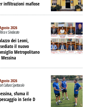
er infiltrazioni mafiose
 DELL'EX
ORTUALE A
DALLA
NE
Agosto 2026
litica e Sindacato
PALIBERA.IT
alazzo dei Leoni,
nsediato il nuovo
onsiglio Metropolitano
i Messina
Agosto 2026
ort Cultura Spettacolo
essina, sfuma il
ipescaggio in Serie D