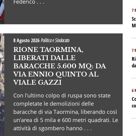
Federico . . .
7 
Sc
M
8 Agosto 2026
Politica e Sindacato
RIONE TAORMINA,
7 
LIBERATI DALLE
Ri
da
BARACCHE 5.600 MQ: DA
VIA ENNIO QUINTO AL
VIALE GAZZI
6 
Con l’ultimo colpo di ruspa sono state
Co
completate le demolizioni delle
co
baracche di via Taormina, liberando così
un’area di 5 mila e 600 metri quadrati. Le
attività di sgombero hanno . . .