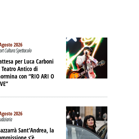
Agosto 2026
ort Cultura Spettacolo
’attesa per Luca Carboni
l Teatro Antico di
aormina con “RIO ARI O
IVE”
Agosto 2026
udiziaria
azzarrà Sant’Andrea, la
ommissione s’è