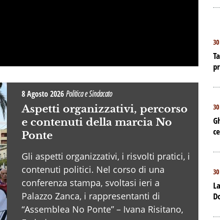
30
Ta
p
8 Agosto 2026
Politica e Sindacato
30
Aspetti organizzativi, percorso
Gh
e contenuti della marcia No
ce
Ponte
Gli aspetti organizzativi, i risvolti pratici, i
contenuti politici. Nel corso di una
30
conferenza stampa, svoltasi ieri a
La
Palazzo Zanca, i rappresentanti di
D
“Assemblea No Ponte” – Ivana Risitano,