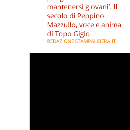
mantenersi giovani'. Il
secolo di Peppino
Mazzullo, voce e anima
di Topo Gigio
REDAZIONE STAMPALIBERA.IT