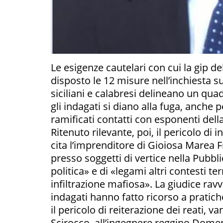
Le esigenze cautelari con cui la gip d
disposto le 12 misure nell’inchiesta s
siciliani e calabresi delineano un qua
gli indagati si diano alla fuga, anche 
ramificati contatti con esponenti dell
Ritenuto rilevante, poi, il pericolo d
cita l’imprenditore di Gioiosa Marea 
presso soggetti di vertice nella Pubb
politica» e di «legami altri contesti te
infiltrazione mafiosa». La giudice ravvi
indagati hanno fatto ricorso a pratich
il pericolo di reiterazione dei reati, 
Scirocco, all’ingegnere reggino Dome