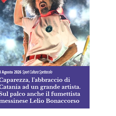
8 Agosto 2026
Sport Cultura Spettacolo
Caparezza, l’abbraccio di
Catania ad un grande artista.
Sul palco anche il fumettista
messinese Lelio Bonaccorso