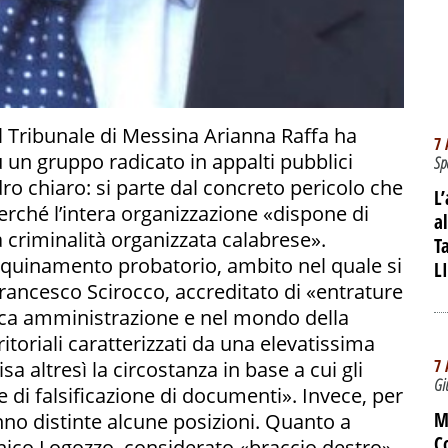
el Tribunale di Messina Arianna Raffa ha
7 
u un gruppo radicato in appalti pubblici
Sp
dro chiaro: si parte dal concreto pericolo che
L
perché l’intera organizzazione «dispone di
a
a criminalità organizzata calabrese».
T
i inquinamento probatorio, ambito nel quale si
L
Francesco Scirocco, accreditato di «entrature
lica amministrazione e nel mondo della
rritoriali caratterizzati da una elevatissima
7 
sa altresì la circostanza in base a cui gli
Gi
e di falsificazione di documenti». Invece, per
M
vanno distinte alcune posizioni. Quanto a
C
nico Logozzo, considerato «braccio destro»