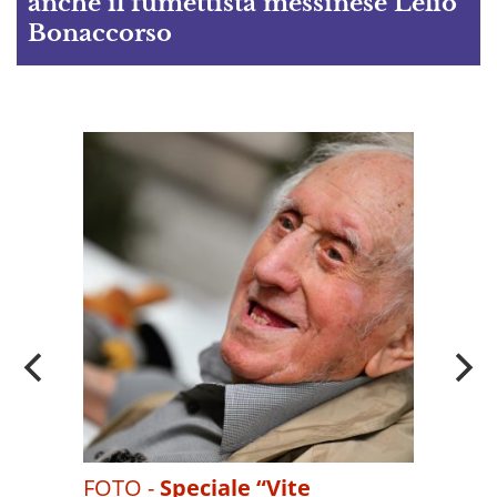
anche il fumettista messinese Lelio
Bonaccorso
A
OI
FOTO -
Speciale “Vite