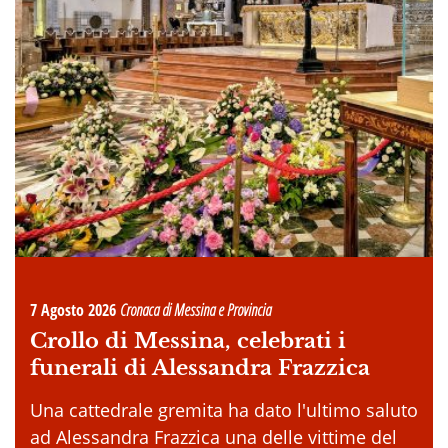
7 Agosto 2026
Cronaca di Messina e Provincia
Crollo di Messina, celebrati i
funerali di Alessandra Frazzica
Una cattedrale gremita ha dato l'ultimo saluto
ad Alessandra Frazzica una delle vittime del