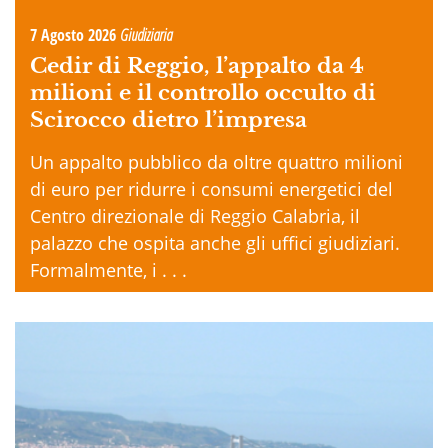
7 Agosto 2026
Giudiziaria
Cedir di Reggio, l’appalto da 4
milioni e il controllo occulto di
Scirocco dietro l’impresa
Un appalto pubblico da oltre quattro milioni
di euro per ridurre i consumi energetici del
Centro direzionale di Reggio Calabria, il
palazzo che ospita anche gli uffici giudiziari.
Formalmente, i . . .