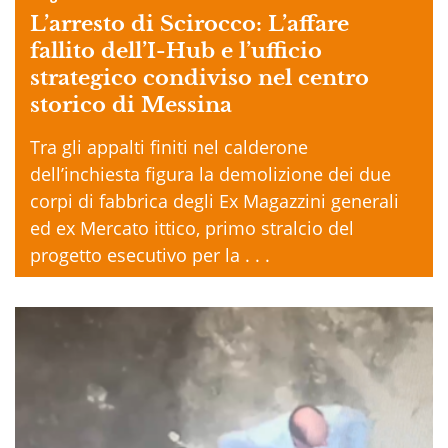
L’arresto di Scirocco: L’affare
fallito dell’I-Hub e l’ufficio
strategico condiviso nel centro
storico di Messina
Tra gli appalti finiti nel calderone
dell’inchiesta figura la demolizione dei due
corpi di fabbrica degli Ex Magazzini generali
ed ex Mercato ittico, primo stralcio del
progetto esecutivo per la . . .