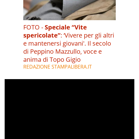
FOTO -
Speciale “Vite
spericolate”
:
‘Vivere per gli altri
e mantenersi giovani'. Il secolo
di Peppino Mazzullo, voce e
anima di Topo Gigio
REDAZIONE STAMPALIBERA.IT