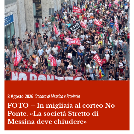
8 Agosto 2026
Cronaca di Messina e Provincia
FOTO –
In migliaia al corteo No
Ponte. «La società Stretto di
Messina deve chiudere»