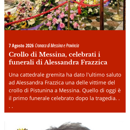
7 Agosto 2026
Cronaca di Messina e Provincia
Crollo di Messina, celebrati i
funerali di Alessandra Frazzica
Una cattedrale gremita ha dato l'ultimo saluto
ad Alessandra Frazzica una delle vittime del
crollo di Pistunina a Messina. Quello di oggi è
il primo funerale celebrato dopo la tragedia. .
. .