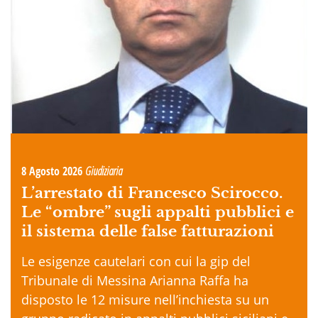
8 Agosto 2026
Giudiziaria
L’arrestato di Francesco Scirocco.
Le “ombre” sugli appalti pubblici e
il sistema delle false fatturazioni
Le esigenze cautelari con cui la gip del
Tribunale di Messina Arianna Raffa ha
disposto le 12 misure nell’inchiesta su un