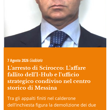
7 Agosto 2026
Giudiziaria
L’arresto di Scirocco: L’affare
fallito dell’I-Hub e l’ufficio
strategico condiviso nel centro
storico di Messina
Tra gli appalti finiti nel calderone
dell’inchiesta figura la demolizione dei due