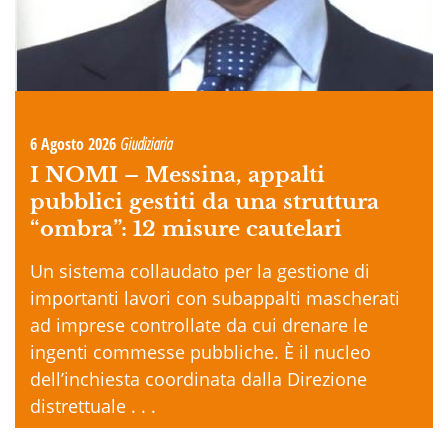
6 Agosto 2026
Giudiziaria
I NOMI –
Messina, appalti
pubblici gestiti da una struttura
“ombra”: 12 misure cautelari
Un sistema collaudato per la gestione di
importanti lavori con subappalti mascherati
ad imprese controllate da cui drenare le
ingenti commesse pubbliche. È il nucleo
dell’inchiesta coordinata dalla Direzione
distrettuale . . .