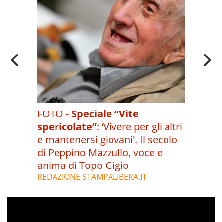
FOTO -
Speciale “Vite
spericolate”
:
‘Vivere per gli altri
e mantenersi giovani'. Il secolo
di Peppino Mazzullo, voce e
anima di Topo Gigio
REDAZIONE STAMPALIBERA.IT