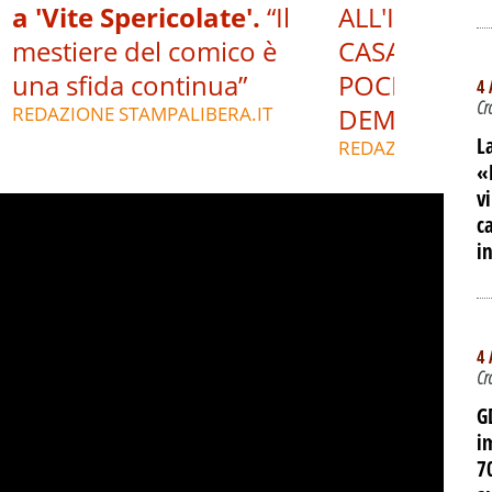
a 'Vite Spericolate'.
“Il
ALL'INTERNO
mestiere del comico è
CASA DEL P
una sfida continua”
POCHE ORE 
4 
Cr
REDAZIONE STAMPALIBERA.IT
DEMOLIZIO
L
REDAZIONE STAM
«
v
c
i
4 
Cr
G
i
7