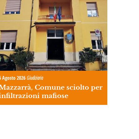
6 Agosto 2026
Giudiziaria
Mazzarrà, Comune sciolto per
infiltrazioni mafiose