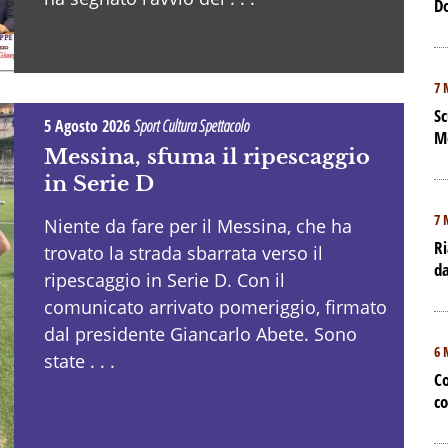
D
7 
Sc
5 Agosto 2026
Sport Cultura Spettacolo
M
Messina, sfuma il ripescaggio
in Serie D
7 
Niente da fare per il Messina, che ha
Ri
trovato la strada sbarrata verso il
da
ripescaggio in Serie D. Con il
comunicato arrivato pomeriggio, firmato
dal presidente Giancarlo Abete. Sono
6 
state . . .
Co
co