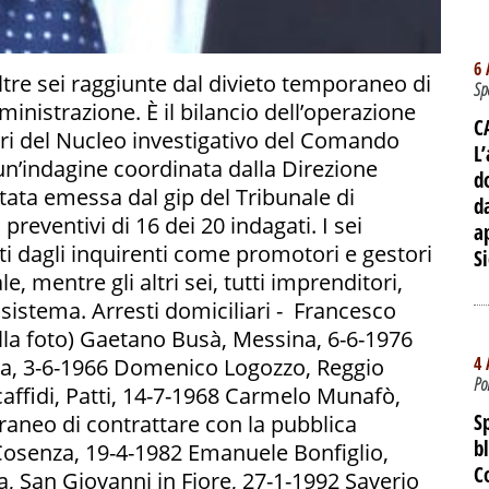
6 
altre sei raggiunte dal divieto temporaneo di
Sp
inistrazione. È il bilancio dell’operazione
C
eri del Nucleo investigativo del Comando
L’
un’indagine coordinata dalla Direzione
d
stata emessa dal gip del Tribunale di
d
preventivi di 16 dei 20 indagati. I sei
a
ati dagli inquirenti come promotori e gestori
Si
e, mentre gli altri sei, tutti imprenditori,
 sistema. Arresti domiciliari - Francesco
lla foto) Gaetano Busà, Messina, 6-6-1976
4 
na, 3-6-1966 Domenico Logozzo, Reggio
Po
affidi, Patti, 14-7-1968 Carmelo Munafò,
S
aneo di contrattare con la pubblica
b
Cosenza, 19-4-1982 Emanuele Bonfiglio,
C
, San Giovanni in Fiore, 27-1-1992 Saverio