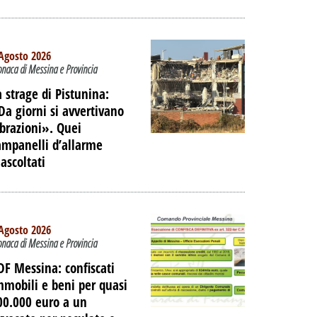
 DELL'EX
ORTUALE A
DALLA
Agosto 2026
onaca di Messina e Provincia
NE
a strage di Pistunina:
PALIBERA.IT
Da giorni si avvertivano
ibrazioni». Quei
ampanelli d’allarme
nascoltati
Agosto 2026
onaca di Messina e Provincia
DF Messina: confiscati
mmobili e beni per quasi
00.000 euro a un