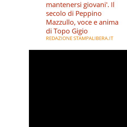
mantenersi giovani'. Il
secolo di Peppino
Mazzullo, voce e anima
di Topo Gigio
REDAZIONE STAMPALIBERA.IT