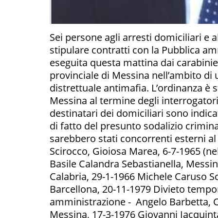
Sei persone agli arresti domiciliari e 
stipulare contratti con la Pubblica amm
eseguita questa mattina dai carabini
provinciale di Messina nell’ambito di 
distrettuale antimafia. L’ordinanza è 
Messina al termine degli interrogatori 
destinatari dei domiciliari sono indic
di fatto del presunto sodalizio criminal
sarebbero stati concorrenti esterni al
Scirocco, Gioiosa Marea, 6-7-1965 (ne
Basile Calandra Sebastianella, Messi
Calabria, 29-1-1966 Michele Caruso Sc
Barcellona, 20-11-1979 Divieto tempor
amministrazione - Angelo Barbetta, 
Messina, 17-3-1976 Giovanni Iacquinta