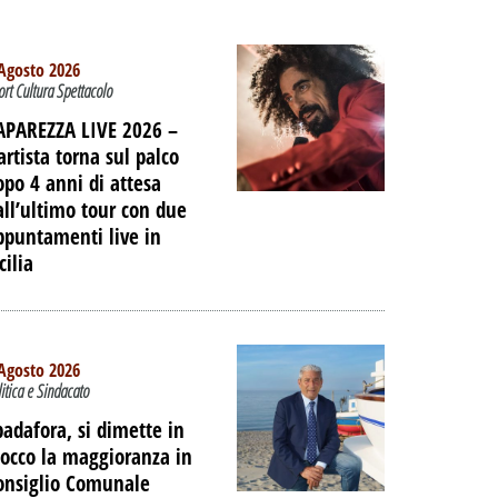
Agosto 2026
ort Cultura Spettacolo
APAREZZA LIVE 2026 –
artista torna sul palco
opo 4 anni di attesa
all’ultimo tour con due
ppuntamenti live in
cilia
Agosto 2026
litica e Sindacato
padafora, si dimette in
locco la maggioranza in
onsiglio Comunale