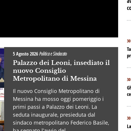
a
c
30
Ta
5 Agosto 2026
Politica e Sindacato
p
Palazzo dei Leoni, insediato il
nuovo Consiglio
Metropolitano di Messina
30
Gh
Il nuovo Consiglio Metropolitano di
ce
Messina ha mosso oggi pomeriggio i
primi passi a Palazzo dei Leoni. La
seduta inaugurale, presieduta dal
30
sindaco metropolitano Federico Basile,
La
ha segnato l’avvio del . . .