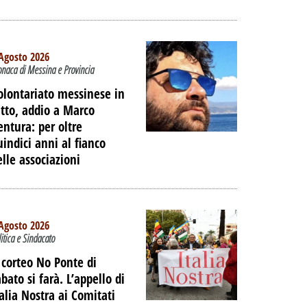
Agosto 2026
onaca di Messina e Provincia
olontariato messinese in
utto, addio a Marco
entura: per oltre
uindici anni al fianco
elle associazioni
Agosto 2026
litica e Sindacato
TO -
l corteo No Ponte di
E LE
bato si farà. L’appello di
IAGGIO
talia Nostra ai Comitati