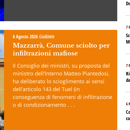
D
7 
Sc
6 Agosto 2026
Giudiziaria
M
Mazzarrà, Comune sciolto per
infiltrazioni mafiose
Il Consiglio dei ministri, su proposta del
7 
ministro dell’Interno Matteo Piantedosi,
Ri
da
ha deliberato lo scioglimento ai sensi
dell’articolo 143 del Tuel (in
conseguenza di fenomeni di infiltrazione
6 
o di condizionamento . . .
Co
co