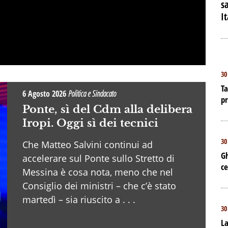
sa
I
30
Ta
6 Agosto 2026
Politica e Sindacato
p
Ponte, sì del Cdm alla delibera
Iropi. Oggi sì dei tecnici
30
Che Matteo Salvini continui ad
Gh
accelerare sul Ponte sullo Stretto di
ce
Messina è cosa nota, meno che nel
Consiglio dei ministri – che c’è stato
martedì – sia riuscito a . . .
30
La