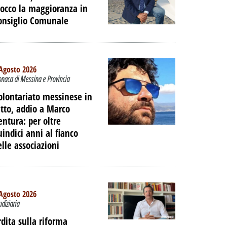
locco la maggioranza in
onsiglio Comunale
Agosto 2026
onaca di Messina e Provincia
olontariato messinese in
utto, addio a Marco
entura: per oltre
uindici anni al fianco
elle associazioni
TO -
Agosto 2026
E LE
udiziaria
IAGGIO
rdita sulla riforma