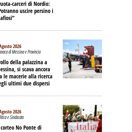
 DELL'EX
vuota-carceri di Nordio:
Potranno uscire persino i
ORTUALE A
afiosi”
DALLA
NE
PALIBERA.IT
Agosto 2026
onaca di Messina e Provincia
rollo della palazzina a
essina, si scava ancora
ra le macerie alla ricerca
egli ultimi due dispersi
Agosto 2026
litica e Sindacato
l corteo No Ponte di