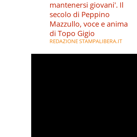
mantenersi giovani'. Il
secolo di Peppino
Mazzullo, voce e anima
di Topo Gigio
REDAZIONE STAMPALIBERA.IT