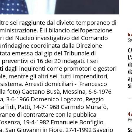
altre sei raggiunte dal divieto temporaneo di
inistrazione. È il bilancio dell’operazione
6 
eri del Nucleo investigativo del Comando
Sp
un’indagine coordinata dalla Direzione
C
stata emessa dal gip del Tribunale di
L’
preventivi di 16 dei 20 indagati. I sei
d
ati dagli inquirenti come promotori e gestori
d
e, mentre gli altri sei, tutti imprenditori,
a
 sistema. Arresti domiciliari - Francesco
Si
lla foto) Gaetano Busà, Messina, 6-6-1976
na, 3-6-1966 Domenico Logozzo, Reggio
affidi, Patti, 14-7-1968 Carmelo Munafò,
aneo di contrattare con la pubblica
4 
Po
Cosenza, 19-4-1982 Emanuele Bonfiglio,
, San Giovanni in Fiore, 27-1-1992 Saverio
S