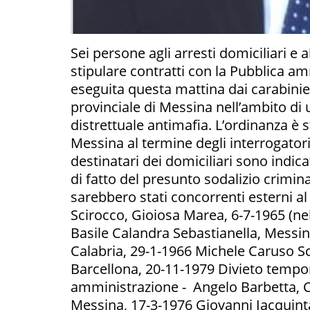
Sei persone agli arresti domiciliari e 
stipulare contratti con la Pubblica amm
eseguita questa mattina dai carabini
provinciale di Messina nell’ambito di 
distrettuale antimafia. L’ordinanza è 
Messina al termine degli interrogatori 
destinatari dei domiciliari sono indic
di fatto del presunto sodalizio criminal
sarebbero stati concorrenti esterni al
Scirocco, Gioiosa Marea, 6-7-1965 (ne
Basile Calandra Sebastianella, Messi
Calabria, 29-1-1966 Michele Caruso Sc
Barcellona, 20-11-1979 Divieto tempor
amministrazione - Angelo Barbetta, 
Messina, 17-3-1976 Giovanni Iacquinta