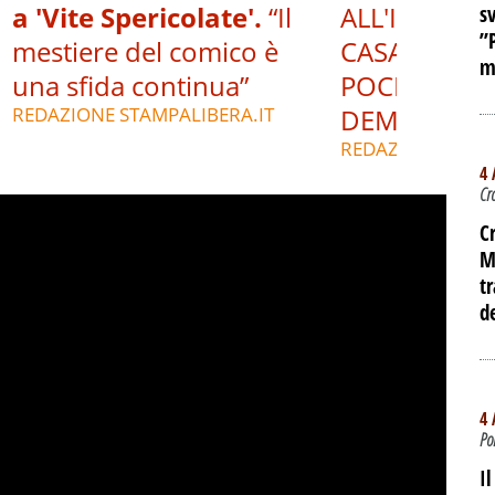
a 'Vite Spericolate'.
“Il
ALL'INTERNO
s
”
mestiere del comico è
CASA DEL P
m
una sfida continua”
POCHE ORE 
REDAZIONE STAMPALIBERA.IT
DEMOLIZIO
REDAZIONE STAM
4 
Cr
C
M
t
d
4 
Po
I