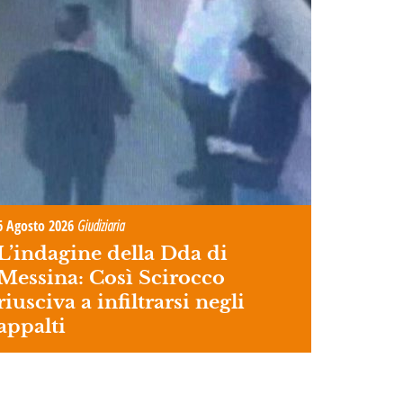
6 Agosto 2026
Giudiziaria
L’indagine della Dda di
Messina: Così Scirocco
riusciva a infiltrarsi negli
appalti