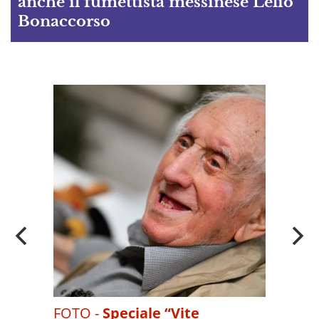
anche il fumettista messinese Lelio
Bonaccorso
A
OI
FOTO -
Speciale “Vite