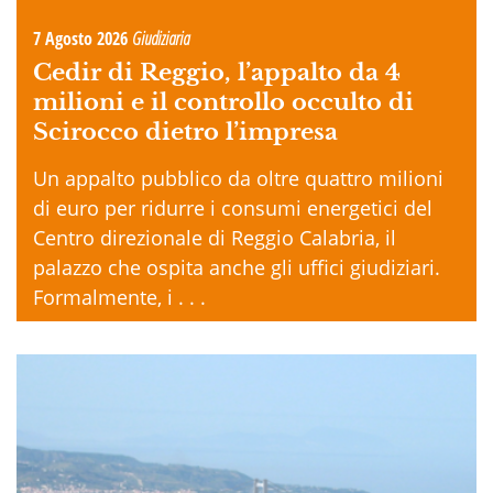
7 Agosto 2026
Giudiziaria
Cedir di Reggio, l’appalto da 4
milioni e il controllo occulto di
Scirocco dietro l’impresa
Un appalto pubblico da oltre quattro milioni
di euro per ridurre i consumi energetici del
Centro direzionale di Reggio Calabria, il
palazzo che ospita anche gli uffici giudiziari.
Formalmente, i . . .