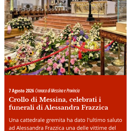
7 Agosto 2026
Cronaca di Messina e Provincia
Crollo di Messina, celebrati i
funerali di Alessandra Frazzica
Una cattedrale gremita ha dato l'ultimo saluto
ad Alessandra Frazzica una delle vittime del