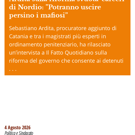
di Nordio: ”Potranno uscire
persino i mafiosi”
Sebastiano Ardita, procuratore aggiunto di
Catania e tra i magistrati più esperti in
ordinamento penitenziario, ha rilasciato
un’intervista a Il Fatto Quotidiano sulla
riforma del governo che consente ai detenuti
. . .
4 Agosto 2026
Politica e Sindacato