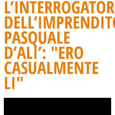
L’INTERROGATOR
DELL’IMPRENDIT
PASQUALE
D’ALI’: "ERO
CASUALMENTE
LI"