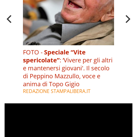
FOTO -
Speciale “Vite
spericolate”
:
‘Vivere per gli altri
e mantenersi giovani'. Il secolo
di Peppino Mazzullo, voce e
anima di Topo Gigio
REDAZIONE STAMPALIBERA.IT