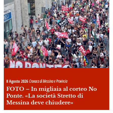
8 Agosto 2026
Cronaca di Messina e Provincia
FOTO –
In migliaia al corteo No
Ponte. «La società Stretto di
Messina deve chiudere»