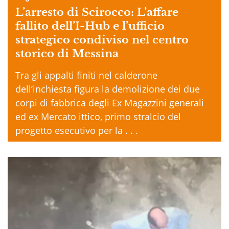
L’arresto di Scirocco: L’affare
fallito dell’I-Hub e l’ufficio
strategico condiviso nel centro
storico di Messina
Tra gli appalti finiti nel calderone
dell’inchiesta figura la demolizione dei due
corpi di fabbrica degli Ex Magazzini generali
ed ex Mercato ittico, primo stralcio del
progetto esecutivo per la . . .