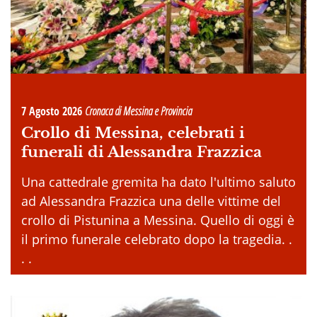
7 Agosto 2026
Cronaca di Messina e Provincia
Crollo di Messina, celebrati i
funerali di Alessandra Frazzica
Una cattedrale gremita ha dato l'ultimo saluto
ad Alessandra Frazzica una delle vittime del
crollo di Pistunina a Messina. Quello di oggi è
il primo funerale celebrato dopo la tragedia. .
. .