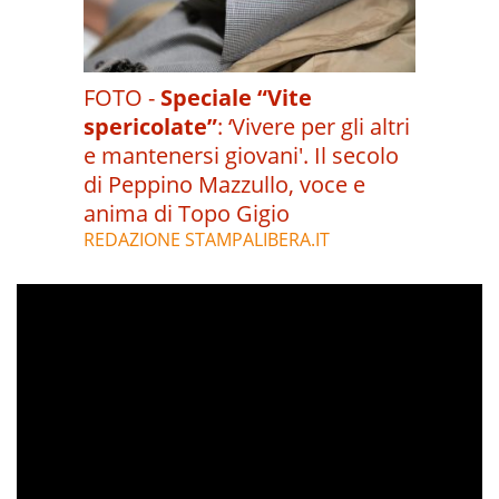
FOTO -
Speciale “Vite
spericolate”
:
‘Vivere per gli altri
e mantenersi giovani'. Il secolo
di Peppino Mazzullo, voce e
anima di Topo Gigio
REDAZIONE STAMPALIBERA.IT