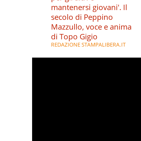
mantenersi giovani'. Il
secolo di Peppino
Mazzullo, voce e anima
di Topo Gigio
REDAZIONE STAMPALIBERA.IT