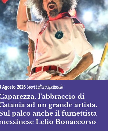
8 Agosto 2026
Sport Cultura Spettacolo
Caparezza, l’abbraccio di
Catania ad un grande artista.
Sul palco anche il fumettista
messinese Lelio Bonaccorso