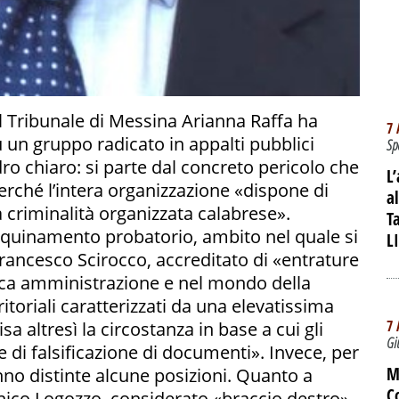
el Tribunale di Messina Arianna Raffa ha
7 
u un gruppo radicato in appalti pubblici
Sp
dro chiaro: si parte dal concreto pericolo che
L
perché l’intera organizzazione «dispone di
a
a criminalità organizzata calabrese».
T
i inquinamento probatorio, ambito nel quale si
L
Francesco Scirocco, accreditato di «entrature
lica amministrazione e nel mondo della
rritoriali caratterizzati da una elevatissima
7 
sa altresì la circostanza in base a cui gli
Gi
e di falsificazione di documenti». Invece, per
M
vanno distinte alcune posizioni. Quanto a
C
nico Logozzo, considerato «braccio destro»