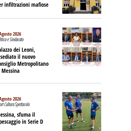
er infiltrazioni mafiose
 DELL'EX
ORTUALE A
DALLA
NE
Agosto 2026
litica e Sindacato
PALIBERA.IT
alazzo dei Leoni,
nsediato il nuovo
onsiglio Metropolitano
i Messina
Agosto 2026
ort Cultura Spettacolo
essina, sfuma il
ipescaggio in Serie D