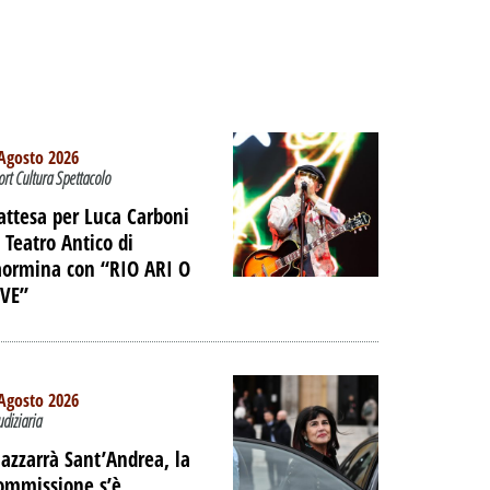
Agosto 2026
ort Cultura Spettacolo
’attesa per Luca Carboni
l Teatro Antico di
aormina con “RIO ARI O
IVE”
Agosto 2026
udiziaria
azzarrà Sant’Andrea, la
ommissione s’è