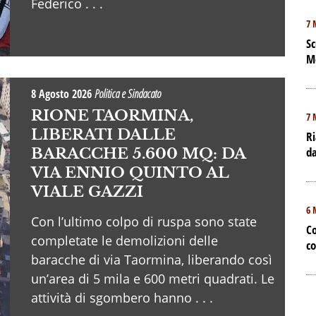
Federico . . .
7 
Sc
M
8 Agosto 2026
Politica e Sindacato
RIONE TAORMINA,
7 
LIBERATI DALLE
Ri
da
BARACCHE 5.600 MQ: DA
VIA ENNIO QUINTO AL
VIALE GAZZI
6 
Con l’ultimo colpo di ruspa sono state
Co
completate le demolizioni delle
co
baracche di via Taormina, liberando così
un’area di 5 mila e 600 metri quadrati. Le
attività di sgombero hanno . . .