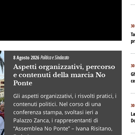
30
Ta
p
8 Agosto 2026
Politica e Sindacato
30
Aspetti organizzativi, percorso
Gh
e contenuti della marcia No
ce
Ponte
Gli aspetti organizzativi, i risvolti pratici, i
contenuti politici. Nel corso di una
30
conferenza stampa, svoltasi ieri a
La
Palazzo Zanca, i rappresentanti di
D
“Assemblea No Ponte” – Ivana Risitano,