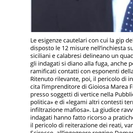
Le esigenze cautelari con cui la gip d
disposto le 12 misure nell’inchiesta s
siciliani e calabresi delineano un qua
gli indagati si diano alla fuga, anche 
ramificati contatti con esponenti dell
Ritenuto rilevante, poi, il pericolo d
cita l’imprenditore di Gioiosa Marea 
presso soggetti di vertice nella Pubb
politica» e di «legami altri contesti te
infiltrazione mafiosa». La giudice ravvi
indagati hanno fatto ricorso a pratich
il pericolo di reiterazione dei reati, 
Scirocco, all’ingegnere reggino Dome