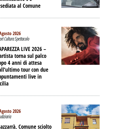
nsediata al Comune
Agosto 2026
ort Cultura Spettacolo
APAREZZA LIVE 2026 –
artista torna sul palco
opo 4 anni di attesa
all’ultimo tour con due
ppuntamenti live in
cilia
TO -
Agosto 2026
E LE
udiziaria
IAGGIO
azzarrà, Comune sciolto