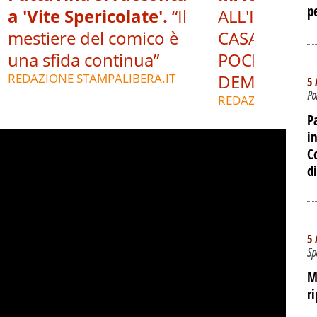
p
a 'Vite Spericolate'.
“Il
ALL'INTERNO
mestiere del comico è
CASA DEL P
una sfida continua”
POCHE ORE 
REDAZIONE STAMPALIBERA.IT
DEMOLIZIO
5 
Po
REDAZIONE STAM
P
i
C
d
5 
Sp
M
r