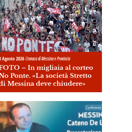
8 Agosto 2026
Cronaca di Messina e Provincia
FOTO –
In migliaia al corteo
No Ponte. «La società Stretto
di Messina deve chiudere»