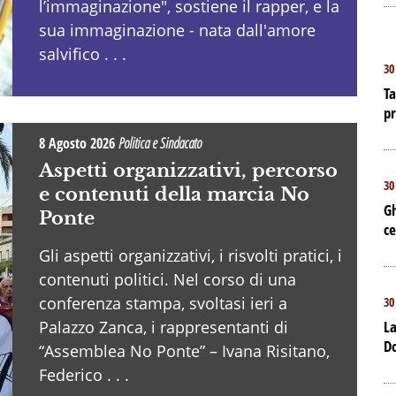
l’immaginazione", sostiene il rapper, e la
sua immaginazione - nata dall'amore
salvifico . . .
30
Ta
p
8 Agosto 2026
Politica e Sindacato
Aspetti organizzativi, percorso
30
e contenuti della marcia No
Gh
Ponte
ce
Gli aspetti organizzativi, i risvolti pratici, i
contenuti politici. Nel corso di una
conferenza stampa, svoltasi ieri a
30
Palazzo Zanca, i rappresentanti di
La
D
“Assemblea No Ponte” – Ivana Risitano,
Federico . . .