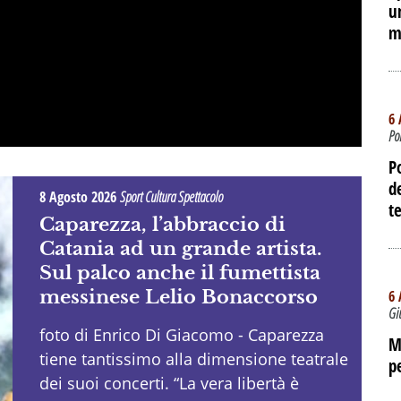
u
m
6 
Po
P
d
8 Agosto 2026
Sport Cultura Spettacolo
te
Caparezza, l’abbraccio di
Catania ad un grande artista.
Sul palco anche il fumettista
messinese Lelio Bonaccorso
6 
Gi
foto di Enrico Di Giacomo - Caparezza
M
tiene tantissimo alla dimensione teatrale
p
dei suoi concerti. “La vera libertà è