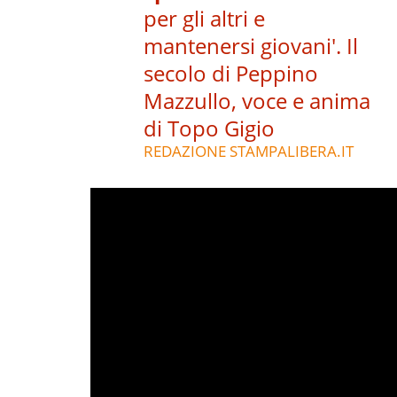
per gli altri e
mantenersi giovani'. Il
secolo di Peppino
Mazzullo, voce e anima
di Topo Gigio
REDAZIONE STAMPALIBERA.IT