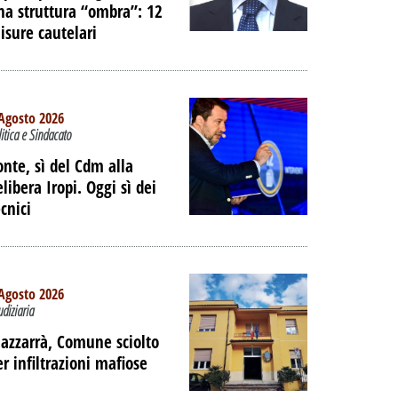
na struttura “ombra”: 12
isure cautelari
Agosto 2026
litica e Sindacato
onte, sì del Cdm alla
elibera Iropi. Oggi sì dei
cnici
Agosto 2026
udiziaria
azzarrà, Comune sciolto
er infiltrazioni mafiose