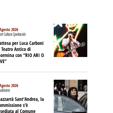
Agosto 2026
ort Cultura Spettacolo
’attesa per Luca Carboni
l Teatro Antico di
aormina con “RIO ARI O
IVE”
Agosto 2026
udiziaria
azzarrà Sant’Andrea, la
TO -
ommissione s’è
E LE
nsediata al Comune