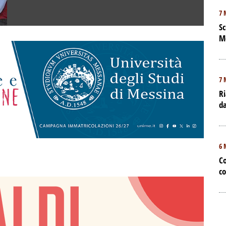
7 
Sc
M
7 
Ri
da
6 
Co
co