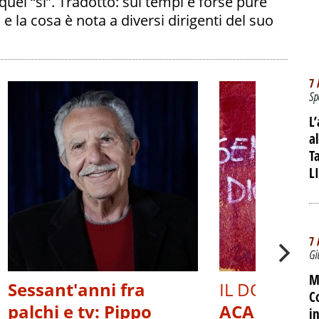
 quel “sì”. Tradotto: sui tempi e forse pure
ni e la cosa è nota a diversi dirigenti del suo
7 
Sp
L
a
T
L
7 
Gi
M
Sessant'anni fra
IL DOCUMEN
C
palchi e tv: Pippo
ACAB, OLTR
i