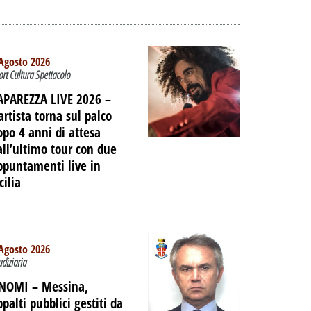
IAGGIO
 DELL'EX
ORTUALE A
Agosto 2026
ort Cultura Spettacolo
DALLA
NE
APAREZZA LIVE 2026 –
artista torna sul palco
PALIBERA.IT
opo 4 anni di attesa
all’ultimo tour con due
ppuntamenti live in
cilia
Agosto 2026
udiziaria
 NOMI –
Messina,
ppalti pubblici gestiti da