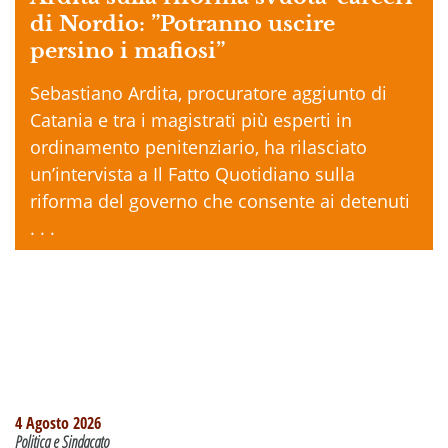
di Nordio: ”Potranno uscire
persino i mafiosi”
Sebastiano Ardita, procuratore aggiunto di
Catania e tra i magistrati più esperti in
ordinamento penitenziario, ha rilasciato
un’intervista a Il Fatto Quotidiano sulla
riforma del governo che consente ai detenuti
. . .
4 Agosto 2026
Politica e Sindacato