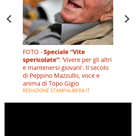
FOTO -
Speciale “Vite
spericolate”
:
‘Vivere per gli altri
e mantenersi giovani'. Il secolo
di Peppino Mazzullo, voce e
anima di Topo Gigio
REDAZIONE STAMPALIBERA.IT