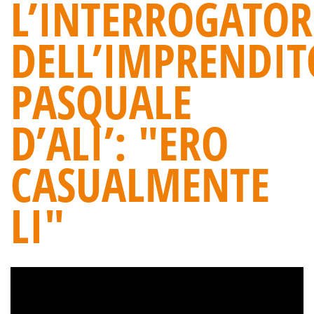
L’INTERROGATOR
DELL’IMPRENDIT
PASQUALE
D’ALI’: "ERO
CASUALMENTE
LI"