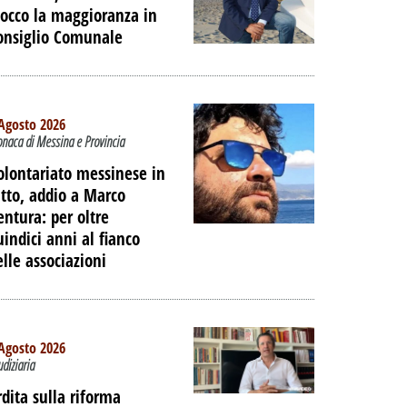
locco la maggioranza in
onsiglio Comunale
Agosto 2026
onaca di Messina e Provincia
olontariato messinese in
utto, addio a Marco
entura: per oltre
uindici anni al fianco
elle associazioni
TO -
Agosto 2026
E LE
udiziaria
IAGGIO
rdita sulla riforma