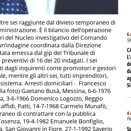
altre sei raggiunte dal divieto temporaneo di
inistrazione. È il bilancio dell’operazione
6 
eri del Nucleo investigativo del Comando
Sp
un’indagine coordinata dalla Direzione
C
stata emessa dal gip del Tribunale di
L’
preventivi di 16 dei 20 indagati. I sei
d
ati dagli inquirenti come promotori e gestori
d
e, mentre gli altri sei, tutti imprenditori,
a
 sistema. Arresti domiciliari - Francesco
Si
lla foto) Gaetano Busà, Messina, 6-6-1976
na, 3-6-1966 Domenico Logozzo, Reggio
affidi, Patti, 14-7-1968 Carmelo Munafò,
aneo di contrattare con la pubblica
4 
Po
Cosenza, 19-4-1982 Emanuele Bonfiglio,
, San Giovanni in Fiore, 27-1-1992 Saverio
S