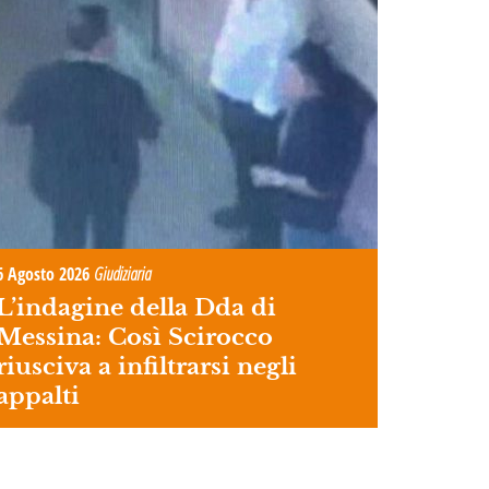
6 Agosto 2026
Giudiziaria
L’indagine della Dda di
Messina: Così Scirocco
riusciva a infiltrarsi negli
appalti