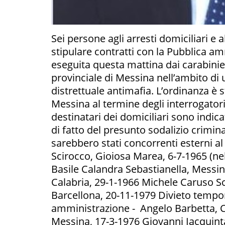
Sei persone agli arresti domiciliari e 
stipulare contratti con la Pubblica amm
eseguita questa mattina dai carabini
provinciale di Messina nell’ambito di 
distrettuale antimafia. L’ordinanza è 
Messina al termine degli interrogatori 
destinatari dei domiciliari sono indic
di fatto del presunto sodalizio criminal
sarebbero stati concorrenti esterni al
Scirocco, Gioiosa Marea, 6-7-1965 (ne
Basile Calandra Sebastianella, Messi
Calabria, 29-1-1966 Michele Caruso Sc
Barcellona, 20-11-1979 Divieto tempor
amministrazione - Angelo Barbetta, 
Messina, 17-3-1976 Giovanni Iacquinta