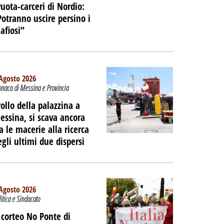
 DELL'EX
vuota-carceri di Nordio:
Potranno uscire persino i
ORTUALE A
afiosi”
DALLA
NE
PALIBERA.IT
Agosto 2026
onaca di Messina e Provincia
rollo della palazzina a
essina, si scava ancora
ra le macerie alla ricerca
egli ultimi due dispersi
Agosto 2026
litica e Sindacato
l corteo No Ponte di