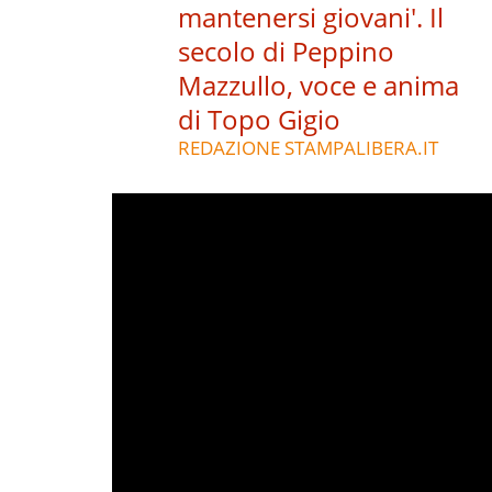
mantenersi giovani'. Il
secolo di Peppino
Mazzullo, voce e anima
di Topo Gigio
REDAZIONE STAMPALIBERA.IT