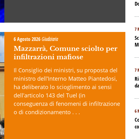
D
7 
Sc
6 Agosto 2026
Giudiziaria
M
Mazzarrà, Comune sciolto per
infiltrazioni mafiose
Il Consiglio dei ministri, su proposta del
7 
ministro dell’Interno Matteo Piantedosi,
Ri
da
ha deliberato lo scioglimento ai sensi
dell’articolo 143 del Tuel (in
conseguenza di fenomeni di infiltrazione
6 
o di condizionamento . . .
Co
co