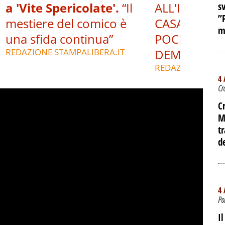
a 'Vite Spericolate'.
“Il
ALL'INTERNO
s
”
mestiere del comico è
CASA DEL P
m
una sfida continua”
POCHE ORE 
REDAZIONE STAMPALIBERA.IT
DEMOLIZIO
REDAZIONE STAM
4 
Cr
C
M
t
d
4 
Po
I