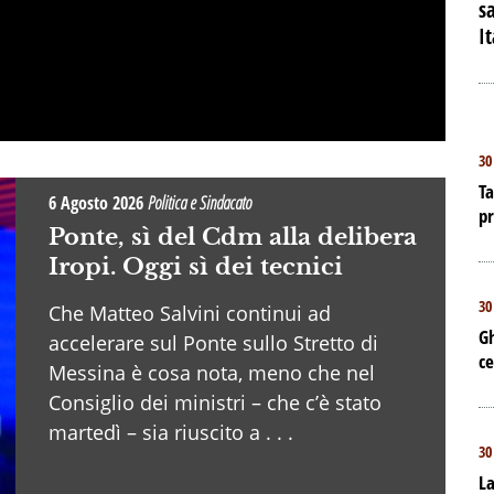
sa
I
30
Ta
6 Agosto 2026
Politica e Sindacato
p
Ponte, sì del Cdm alla delibera
Iropi. Oggi sì dei tecnici
30
Che Matteo Salvini continui ad
Gh
accelerare sul Ponte sullo Stretto di
ce
Messina è cosa nota, meno che nel
Consiglio dei ministri – che c’è stato
martedì – sia riuscito a . . .
30
La